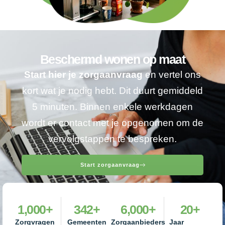
Beschermd wonen op maat
Start hier je zorgaanvraag
en vertel ons
kort wat je nodig hebt. Dit duurt gemiddeld
5 minuten. Binnen enkele werkdagen
wordt er contact met je opgenomen om de
vervolgstappen te bespreken.
Start zorgaanvraag
1,000
+
342
+
6,000
+
20
+
Zorgvragen
Gemeenten
Zorgaanbieders
Jaar