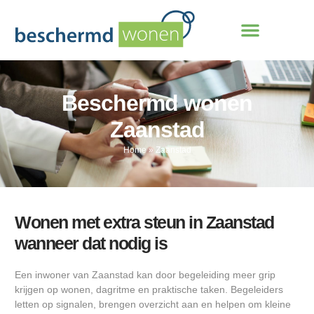
Beschermd wonen
Zaanstad
Home
»
Zaanstad
Wonen met extra steun in Zaanstad
wanneer dat nodig is
Een inwoner van Zaanstad kan door begeleiding meer grip
krijgen op wonen, dagritme en praktische taken. Begeleiders
letten op signalen, brengen overzicht aan en helpen om kleine