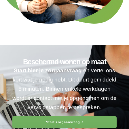
Beschermd wonen op maat
Start hier je zorgaanvraag
en vertel ons
kort wat je nodig hebt. Dit duurt gemiddeld
5 minuten. Binnen enkele werkdagen
wordt er contact met je opgenomen om de
vervolgstappen te bespreken.
Start zorgaanvraag