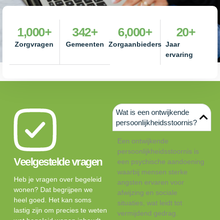
1,000
+
342
+
6,000
+
20
+
Zorgvragen
Gemeenten
Zorgaanbieders
Jaar
ervaring
Wat is een ontwijkende
persoonlijkheidsstoornis?
Een ontwijkende
persoonlijkheidsstoornis is
Veelgestelde vragen
een psychische aandoening
waarbij mensen sterke
Heb je vragen over begeleid
angsten ervaren voor
wonen? Dat begrijpen we
afwijzing en sociale
heel goed. Het kan soms
situaties, wat leidt tot
lastig zijn om precies te weten
vermijdend gedrag.