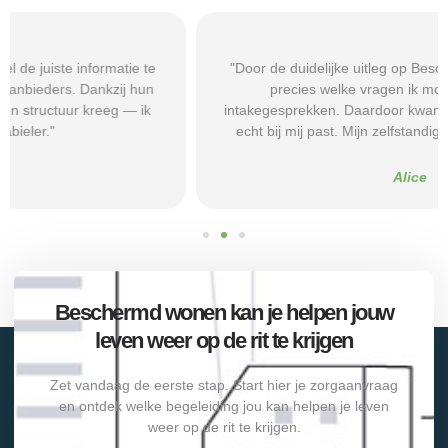
"Door de duidelijke uitleg op Beschermd-Wonen.nl wist ik
precies welke vragen ik moest stellen tijdens
intakegesprekken. Daardoor kwam ik bij een aanbieder die
echt bij mij past. Mijn zelfstandigheid is flink verbeterd."
Alice
Beschermd wonen kan je helpen jouw
leven weer op de rit te krijgen
Zet vandaag de eerste stap. Start hier je zorgaanvraag
en ontdek welke begeleiding jou kan helpen je leven
weer op de rit te krijgen.