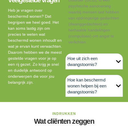
Veelgestelde vragen
psychische aandoening
Heb je vragen over
waarbij mensen last hebben
beschermd wonen? Dat
van opdringerige gedachten
begrijpen we heel goed. Het
(dwanggedachten) en
kan soms lastig zijn om
herhaalde handelingen
precies te weten wat
(compulsies) om angst te
beschermd wonen inhoudt en
verlichten.
wat je ervan kunt verwachten.
Daarom hebben we de meest
gestelde vragen voor je op
Hoe uit zich een
een rij gezet. Zo krijg je snel
dwangstoornis?
en duidelijk antwoord op
onderwerpen die voor jou
Hoe kan beschermd
belangrijk zijn.
wonen helpen bij een
dwangstoornis?
INDRUKKEN
Wat cliënten zeggen