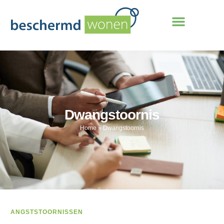
Dwangstoornis
Home
»
Dwangstoornis
ANGSTSTOORNISSEN