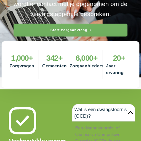
wordt er contact met je opgenomen om de
vervolgstappen te bespreken.
Start zorgaanvraag
1,000
+
342
+
6,000
+
20
+
Zorgvragen
Gemeenten
Zorgaanbieders
Jaar
ervaring
Wat is een dwangstoornis
(OCD)?
Een dwangstoornis, of
Obsessive Compulsive
Disorder (OCD), is een