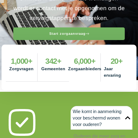
wordt er contact met je opgenomen om de
vervolgstappen te bespreken.
Start zorgaanvraag
1,000
+
342
+
6,000
+
20
+
Zorgvragen
Gemeenten
Zorgaanbieders
Jaar
ervaring
Wie komt in aanmerking
voor beschermd wonen
voor ouderen?
Ouderen die meer zorg en