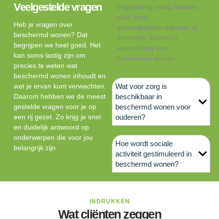
Veelgestelde vragen
begeleiding nodig hebben,
vaak door
Heb je vragen over
gezondheidsproblemen of
beschermd wonen? Dat
dementie, komen in
begrijpen we heel goed. Het
aanmerking voor
kan soms lastig zijn om
beschermd wonen.
precies te weten wat
beschermd wonen inhoudt en
wat je ervan kunt verwachten.
Wat voor zorg is
Daarom hebben we de meest
beschikbaar in
gestelde vragen voor je op
beschermd wonen voor
een rij gezet. Zo krijg je snel
ouderen?
en duidelijk antwoord op
onderwerpen die voor jou
Hoe wordt sociale
belangrijk zijn.
activiteit gestimuleerd in
beschermd wonen?
INDRUKKEN
Wat cliënten zeggen