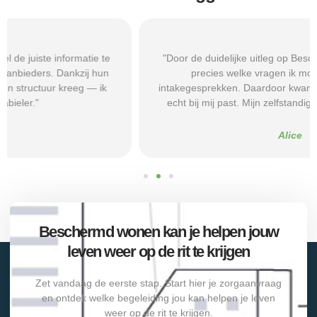
"Door de duidelijke uitleg op Beschermd-Wonen.nl wist ik
precies welke vragen ik moest stellen tijdens
intakegesprekken. Daardoor kwam ik bij een aanbieder die
echt bij mij past. Mijn zelfstandigheid is flink verbeterd."
Alice
Beschermd wonen kan je helpen jouw
leven weer op de rit te krijgen
Zet vandaag de eerste stap. Start hier je zorgaanvraag
en ontdek welke begeleiding jou kan helpen je leven
weer op de rit te krijgen.