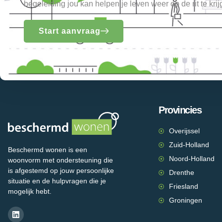
begeleiding jou kan helpen je leven weer op de rit te krij
Start aanvraag
Provincies
Overijssel
Zuid-Holland
Beschermd wonen is een
Noord-Holland
woonvorm met ondersteuning die
is afgestemd op jouw persoonlijke
Drenthe
situatie en de hulpvragen die je
Friesland
mogelijk hebt.
Groningen