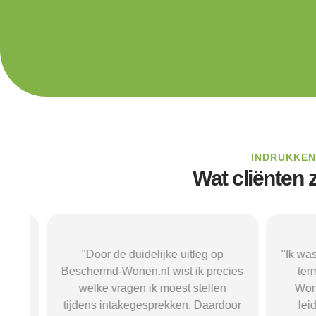
INDRUKKEN
Wat cliënten
el
"Door de duidelijke uitleg op
"Ik was on
Beschermd-Wonen.nl wist ik precies
termen
.
welke vragen ik moest stellen
Wonen.n
tijdens intakegesprekken. Daardoor
leidde