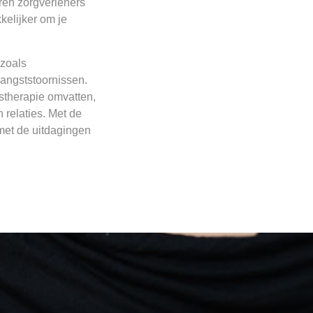
ren zorgverleners
elijker om je
 zoals
 angststoornissen.
stherapie omvatten,
 relaties. Met de
met de uitdagingen