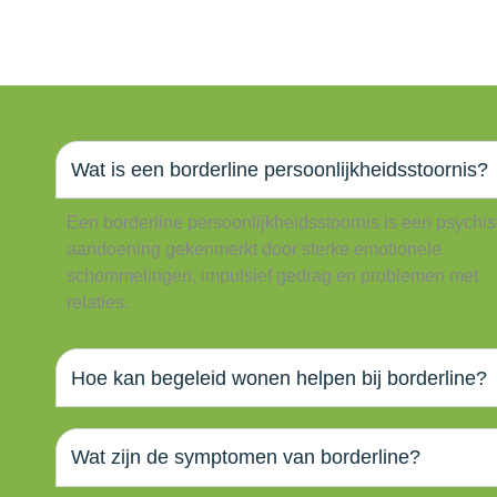
Wat is een borderline persoonlijkheidsstoornis?
Een borderline persoonlijkheidsstoornis is een psychi
aandoening gekenmerkt door sterke emotionele
schommelingen, impulsief gedrag en problemen met
relaties.
Hoe kan begeleid wonen helpen bij borderline?
Wat zijn de symptomen van borderline?