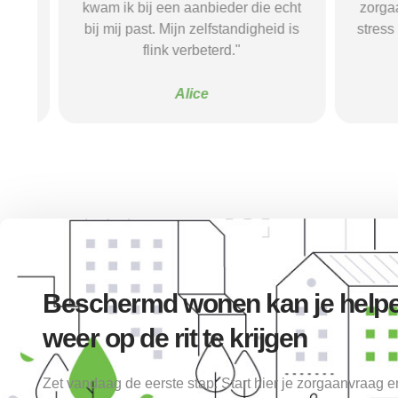
k
kwam ik bij een aanbieder die echt
zorgaanbi
bij mij past. Mijn zelfstandigheid is
stress be
flink verbeterd."
go
Alice
Beschermd wonen kan je helpe
weer op de rit te krijgen
Zet vandaag de eerste stap. Start hier je zorgaanvraag 