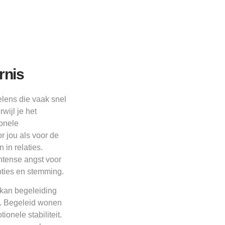
rnis
elens die vaak snel
wijl je het
onele
 jou als voor de
in relaties.
ntense angst voor
oties en stemming.
 kan begeleiding
n. Begeleid wonen
onele stabiliteit.