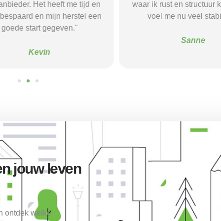
eder. Het heeft me tijd en
waar ik rust en structuur kre
spaard en mijn herstel een
voel me nu veel stabieler
ede start gegeven."
Sanne
Kevin
n jouw leven
en ontdek welke