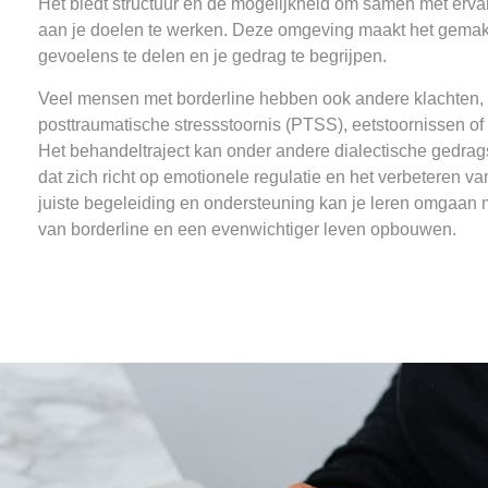
Het biedt structuur en de mogelijkheid om samen met erva
aan je doelen te werken. Deze omgeving maakt het gemakk
gevoelens te delen en je gedrag te begrijpen.
Veel mensen met borderline hebben ook andere klachten,
posttraumatische stressstoornis (PTSS), eetstoornissen of
Het behandeltraject kan onder andere dialectische gedrag
dat zich richt op emotionele regulatie en het verbeteren van
juiste begeleiding en ondersteuning kan je leren omgaan 
van borderline en een evenwichtiger leven opbouwen.