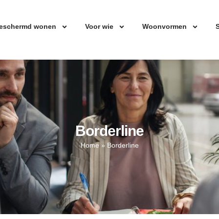
eschermd wonen
Voor wie
Woonvormen
S
Borderline
Home
»
Borderline