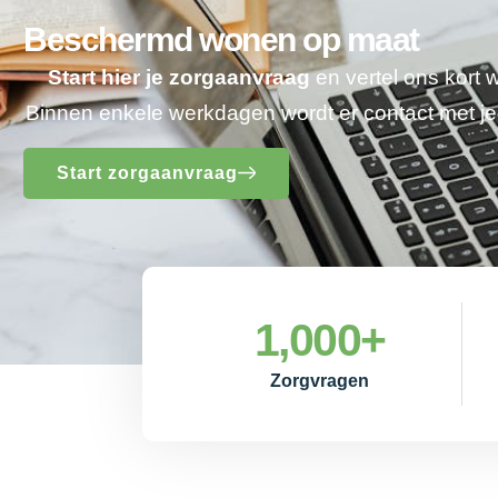
Beschermd wonen op maat
Start hier je zorgaanvraag
en vertel ons kort 
Binnen enkele werkdagen wordt er contact met 
Start zorgaanvraag
1,000
+
Zorgvragen