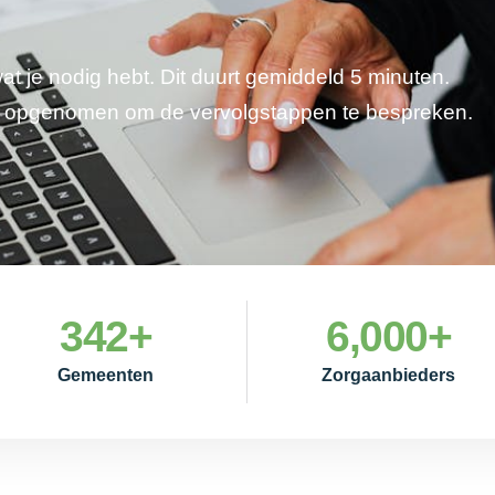
wat je nodig hebt. Dit duurt gemiddeld 5 minuten.
je opgenomen om de vervolgstappen te bespreken.
342
+
6,000
+
Gemeenten
Zorgaanbieders