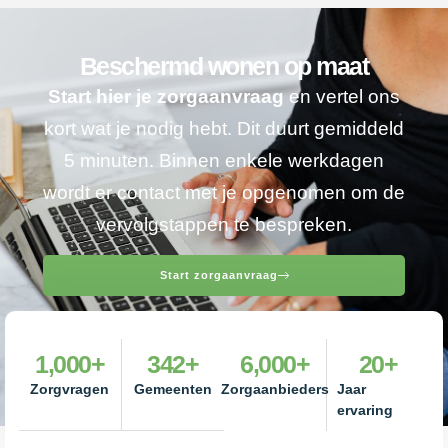
Beschermd wonen op maat
Start hier je zorgaanvraag
en vertel ons
kort wat je nodig hebt. Dit duurt gemiddeld
5 minuten. Binnen enkele werkdagen
wordt er contact met je opgenomen om de
vervolgstappen te bespreken.
Start zorgaanvraag
1,000
+
342
+
6,000
+
20
+
Zorgvragen
Gemeenten
Zorgaanbieders
Jaar
ervaring