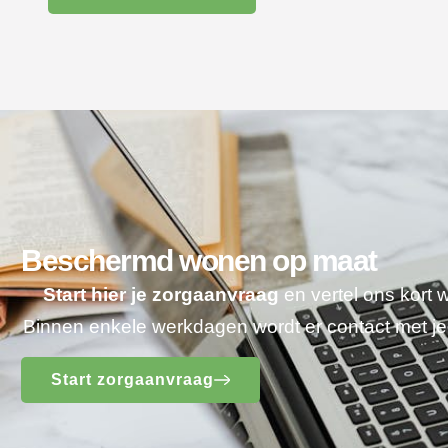
Beschermd wonen op maat
Start hier je zorgaanvraag
en vertel ons kort 
Binnen enkele werkdagen wordt er contact met 
Start zorgaanvraag