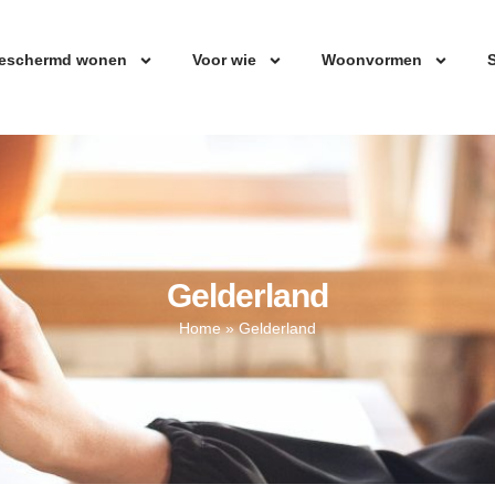
eschermd wonen
Voor wie
Woonvormen
S
Gelderland
Home
»
Gelderland