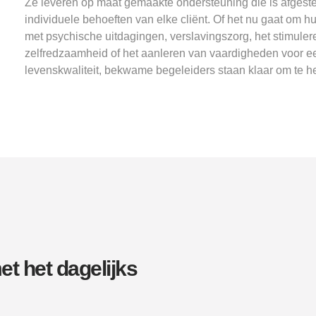
Ze leveren op maat gemaakte ondersteuning die is afges
individuele behoeften van elke cliënt. Of het nu gaat om h
met psychische uitdagingen, verslavingszorg, het stimuler
zelfredzaamheid of het aanleren van vaardigheden voor e
levenskwaliteit, bekwame begeleiders staan klaar om te h
t het dagelijks