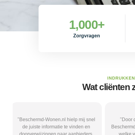
1,000
+
Zorgvragen
INDRUKKEN
Wat cliënten
el
"Door de duidelijke uitleg op
"Ik was on
Beschermd-Wonen.nl wist ik precies
termen
.
welke vragen ik moest stellen
Wonen.n