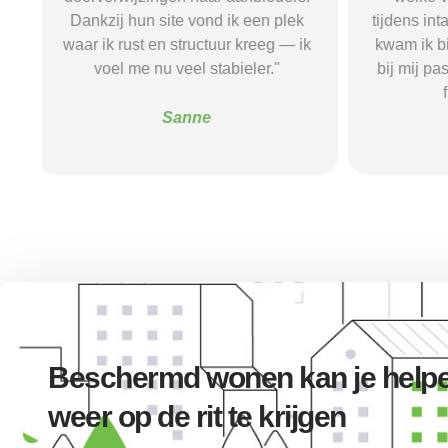
tijdens intakegesprekken. Daardoor
leidde
k
kwam ik bij een aanbieder die echt
zorgaanbi
bij mij past. Mijn zelfstandigheid is
stress be
flink verbeterd."
go
Alice
Beschermd wonen kan je helpe
weer op de rit te krijgen