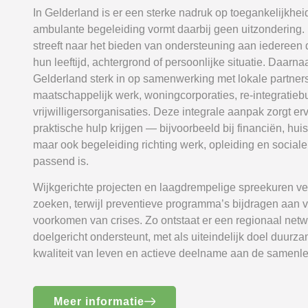
In Gelderland is er een sterke nadruk op toegankelijkheid 
ambulante begeleiding vormt daarbij geen uitzondering.
streeft naar het bieden van ondersteuning aan iedereen d
hun leeftijd, achtergrond of persoonlijke situatie. Daarna
Gelderland sterk in op samenwerking met lokale partners
maatschappelijk werk, woningcorporaties, re-integratie
vrijwilligersorganisaties. Deze integrale aanpak zorgt erv
praktische hulp krijgen — bijvoorbeeld bij financiën, 
maar ook begeleiding richting werk, opleiding en sociale
passend is.
Wijkgerichte projecten en laagdrempelige spreekuren ve
zoeken, terwijl preventieve programma’s bijdragen aan v
voorkomen van crises. Zo ontstaat er een regionaal net
doelgericht ondersteunt, met als uiteindelijk doel duurz
kwaliteit van leven en actieve deelname aan de samenle
Meer informatie