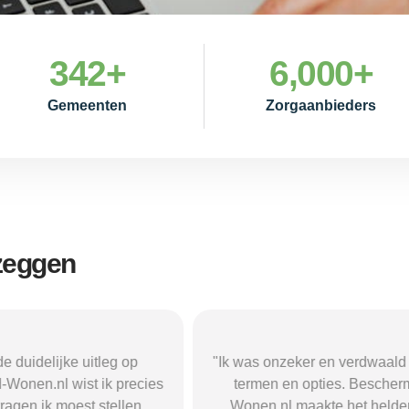
342
+
6,000
+
Gemeenten
Zorgaanbieders
 zeggen
zeker en verdwaald in alle
"Beschermd-Wonen.nl hielp m
 en opties. Beschermd-
de juiste informatie te vind
l maakte het helder en
doorverwijzingen naar aanbi