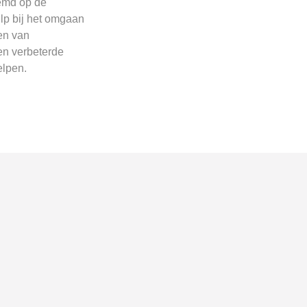
temd op de
ulp bij het omgaan
en van
en verbeterde
elpen.