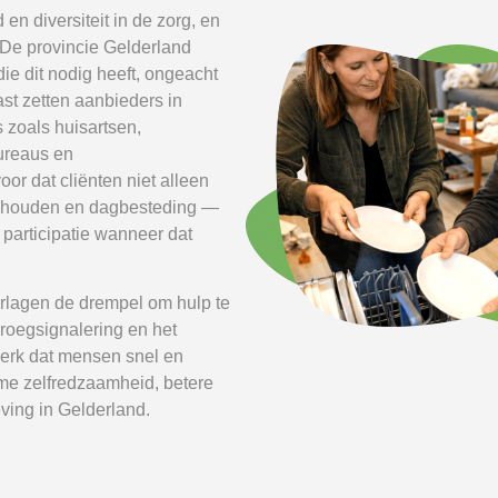
en diversiteit in de zorg, en
 De provincie Gelderland
ie dit nodig heeft, ongeacht
ast zetten aanbieders in
 zoals huisartsen,
bureaus en
oor dat cliënten niet alleen
huishouden en dagbesteding —
 participatie wanneer dat
rlagen de drempel om hulp te
roegsignalering en het
werk dat mensen snel en
ame zelfredzaamheid, betere
ving in Gelderland.