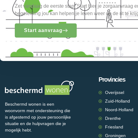
Zet vandaag de eerste stap. Start hier je zorgaanvraag 
begeleiding jou kan helpen je leven weer op de rit te krij
Start aanvraag
Provincies
Overijssel
Zuid-Holland
Beschermd wonen is een
Noord-Holland
woonvorm met ondersteuning die
is afgestemd op jouw persoonlijke
Drenthe
situatie en de hulpvragen die je
Friesland
mogelijk hebt.
Groningen