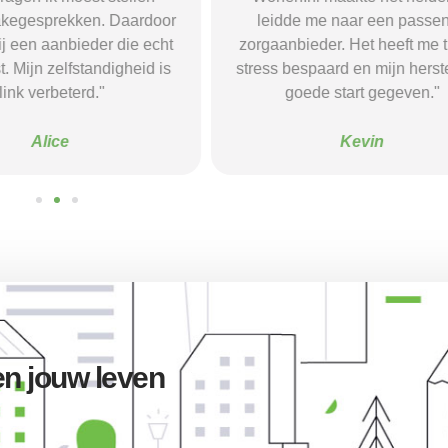
 me naar een passende
Dankzij hun site vond ik ee
eder. Het heeft me tijd en
waar ik rust en structuur kre
spaard en mijn herstel een
voel me nu veel stabieler
ede start gegeven."
Sanne
Kevin
n jouw leven