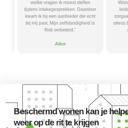
.
welke vragen ik moest stellen
Wonen.n
tijdens intakegesprekken. Daardoor
leidde
k
kwam ik bij een aanbieder die echt
zorgaanbi
bij mij past. Mijn zelfstandigheid is
stress be
flink verbeterd."
go
Alice
Beschermd wonen kan je helpe
weer op de rit te krijgen