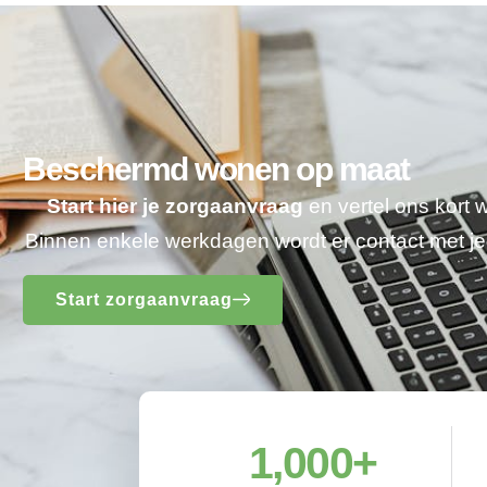
Beschermd wonen op maat
Start hier je zorgaanvraag
en vertel ons kort 
Binnen enkele werkdagen wordt er contact met 
Start zorgaanvraag
1,000
+