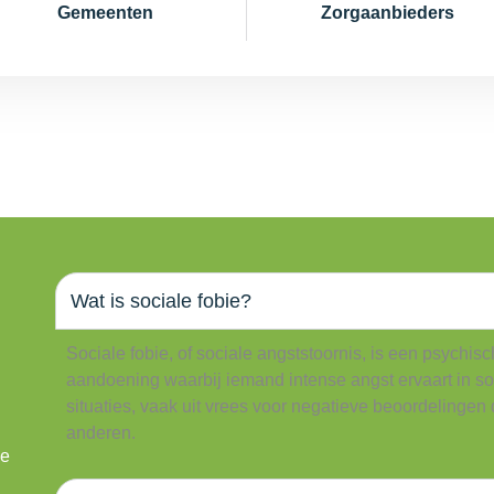
Gemeenten
Zorgaanbieders
Wat is sociale fobie?
Sociale fobie, of sociale angststoornis, is een psychis
aandoening waarbij iemand intense angst ervaart in so
situaties, vaak uit vrees voor negatieve beoordelingen
anderen.
we