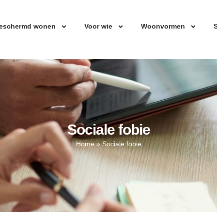
eschermd wonen
Voor wie
Woonvormen
S
Sociale fobie
Home
»
Sociale fobie