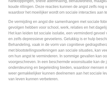
hartkloppingen, snelle ademhaling, benauwdheid, maagkla
koude rillingen. Deze reacties kunnen de angst zelfs nog 
waardoor het moeilijker wordt om sociale interacties aan t
De vermijding en angst die samenhangen met sociale fobi
gevolgen hebben voor school, werk, relaties en het dagelij
Het kan leiden tot sociale isolatie, een verminderd gevoe
en zelfs depressieve gevoelens. Gelukkig is er hulp besch
Behandeling, vaak in de vorm van cognitieve gedragsthe
met blootstellingsoefeningen aan sociale situaties, kan v
om hun angst te verminderen. In sommige gevallen kan o
voorgeschreven. In een beschermde woonsituatie kan de j
ondersteuning en begeleiding bieden, waardoor mensen me
weer gemakkelijker kunnen deelnemen aan het sociale lev
van leven kunnen verbeteren.