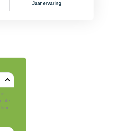
Jaar ervaring
che
ciale
 door