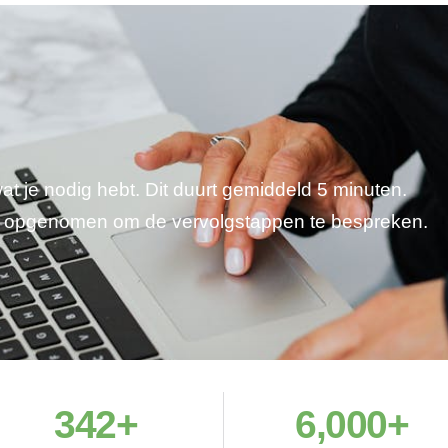
wat je nodig hebt. Dit duurt gemiddeld 5 minuten.
je opgenomen om de vervolgstappen te bespreken.
342
+
6,000
+