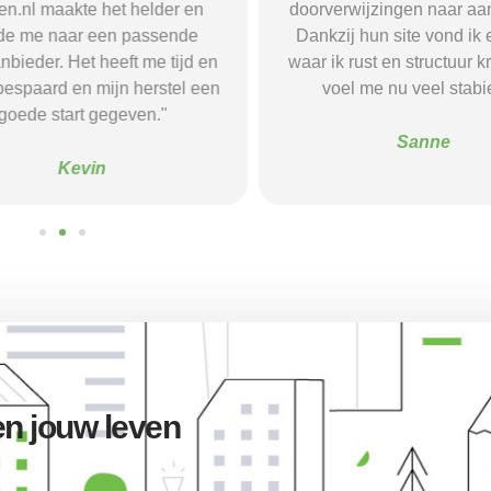
l maakte het helder en
doorverwijzingen naar aanbi
 me naar een passende
Dankzij hun site vond ik ee
eder. Het heeft me tijd en
waar ik rust en structuur kre
spaard en mijn herstel een
voel me nu veel stabieler
ede start gegeven."
Sanne
Kevin
n jouw leven