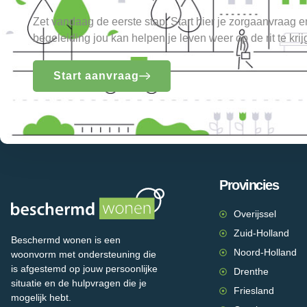
Zet vandaag de eerste stap. Start hier je zorgaanvraag 
begeleiding jou kan helpen je leven weer op de rit te krij
Start aanvraag
Provincies
Overijssel
Zuid-Holland
Beschermd wonen is een
Noord-Holland
woonvorm met ondersteuning die
is afgestemd op jouw persoonlijke
Drenthe
situatie en de hulpvragen die je
Friesland
mogelijk hebt.