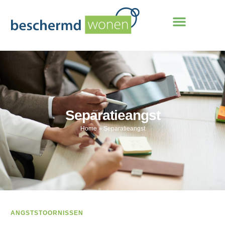
Separatieangst
Home
»
Separatieangst
ANGSTSTOORNISSEN