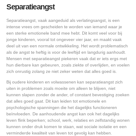
Separatieangst
Separatieangst, vaak aangeduid als verlatingsangst, is een
intense vrees om gescheiden te worden van iemand waar je
een sterke emotionele band mee hebt. Dit komt veel voor bij
jonge kinderen, vooral tot ongeveer vier jaar, en maakt vaak
deel uit van een normale ontwikkeling. Het wordt problematisch
als de angst te heftig is voor de leeftijd en langdurig aanhoudt.
Mensen met separatieangst piekeren vaak dat er iets ergs met
hun dierbare kan gebeuren, zoals ziekte of overlijden, en voelen
zich onrustig zolang ze niet zeker weten dat alles goed is.
Bij oudere kinderen en volwassenen kan separatieangst zich
uiten in problemen zoals moeite om alleen te blijven, niet
kunnen slapen zonder de ander, of constant bevestiging zoeken
dat alles goed gaat. Dit kan leiden tot emotionele en
psychologische spanningen die het dagelijks functioneren
beïnvloeden. De aanhoudende angst kan ook het dagelijks
leven flink beperken; school, werk, relaties en zelfstandig wonen
kunnen onder druk komen te staan, wat sociale isolatie en een
verminderde kwaliteit van leven tot gevolg kan hebben.