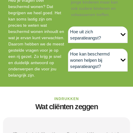
Heb je vragen over
jonge kinderen maar kan
beschermd wonen? Dat
ook oudere kinderen en
begrijpen we heel goed. Het
volwassenen treffen.
kan soms lastig zijn om
precies te weten wat
beschermd wonen inhoudt en
Hoe uit zich
wat je ervan kunt verwachten.
separatieangst?
Daarom hebben we de meest
gestelde vragen voor je op
Hoe kan beschermd
een rij gezet. Zo krijg je snel
wonen helpen bij
en duidelijk antwoord op
separatieangst?
onderwerpen die voor jou
belangrijk zijn.
INDRUKKEN
Wat cliënten zeggen