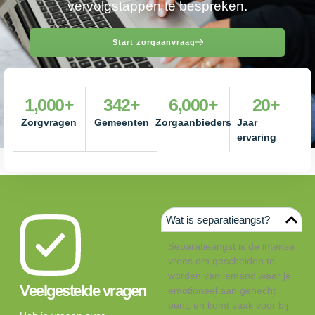
vervolgstappen te bespreken.
Start zorgaanvraag
1,000
+
342
+
6,000
+
20
+
Zorgvragen
Gemeenten
Zorgaanbieders
Jaar
ervaring
Wat is separatieangst?
Separatieangst is de intense
vrees om gescheiden te
worden van iemand waar je
Veelgestelde vragen
emotioneel aan gehecht
bent, en komt vaak voor bij