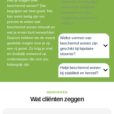
Heb je vragen over
medicatie het dagelijks
beschermd wonen? Dat
leven of de veiligheid
begrijpen we heel goed. Het
bedreigen en extra
kan soms lastig zijn om
begeleiding of toezicht
precies te weten wat
nodig is.
beschermd wonen inhoudt en
wat je ervan kunt verwachten.
Daarom hebben we de meest
Welke vormen van
gestelde vragen voor je op
beschermd wonen zijn
een rij gezet. Zo krijg je snel
geschikt bij bipolaire
en duidelijk antwoord op
stoornis?
onderwerpen die voor jou
belangrijk zijn.
Helpt beschermd wonen
bij stabiliteit en herstel?
INDRUKKEN
Wat cliënten zeggen