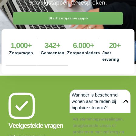
vervolgstappen te bespreken.
Start zorgaanvraag
1,000
+
342
+
6,000
+
20
+
Zorgvragen
Gemeenten
Zorgaanbieders
Jaar
ervaring
Wanneer is beschermd
wonen aan te raden bij
bipolaire stoornis?
Als stemmingswisselingen,
Veelgestelde vragen
terugkerende crises of
problemen met zelfzorg en