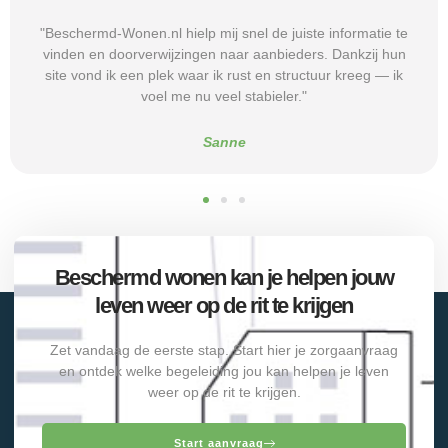
"Door de duidelijke uitleg op Beschermd-Wonen.nl wist ik
precies welke vragen ik moest stellen tijdens
intakegesprekken. Daardoor kwam ik bij een aanbieder die
echt bij mij past. Mijn zelfstandigheid is flink verbeterd."
Alice
Beschermd wonen kan je helpen jouw
leven weer op de rit te krijgen
Zet vandaag de eerste stap. Start hier je zorgaanvraag
en ontdek welke begeleiding jou kan helpen je leven
weer op de rit te krijgen.
Start aanvraag