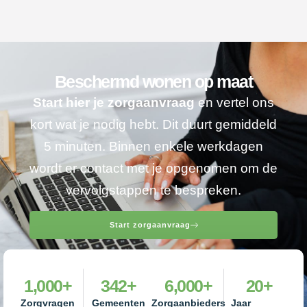
Beschermd wonen op maat
Start hier je zorgaanvraag
en vertel ons
kort wat je nodig hebt. Dit duurt gemiddeld
5 minuten. Binnen enkele werkdagen
wordt er contact met je opgenomen om de
vervolgstappen te bespreken.
Start zorgaanvraag
1,000
+
342
+
6,000
+
20
+
Zorgvragen
Gemeenten
Zorgaanbieders
Jaar