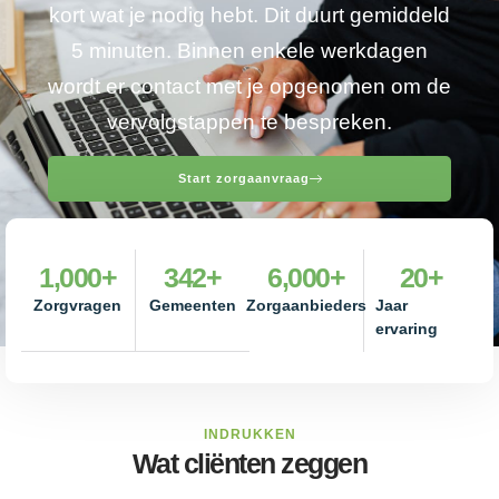
kort wat je nodig hebt. Dit duurt gemiddeld
5 minuten. Binnen enkele werkdagen
wordt er contact met je opgenomen om de
vervolgstappen te bespreken.
Start zorgaanvraag
1,000
+
342
+
6,000
+
20
+
Zorgvragen
Gemeenten
Zorgaanbieders
Jaar
ervaring
INDRUKKEN
Wat cliënten zeggen