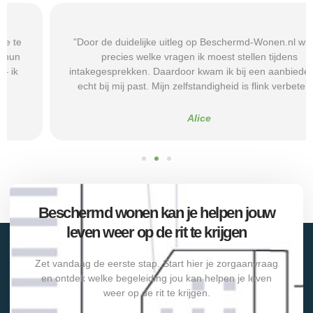
"Door de duidelijke uitleg op Beschermd-Wonen.nl wist ik
precies welke vragen ik moest stellen tijdens
intakegesprekken. Daardoor kwam ik bij een aanbieder die
echt bij mij past. Mijn zelfstandigheid is flink verbeterd."
Alice
Beschermd wonen kan je helpen jouw
leven weer op de rit te krijgen
Zet vandaag de eerste stap. Start hier je zorgaanvraag
en ontdek welke begeleiding jou kan helpen je leven
weer op de rit te krijgen.