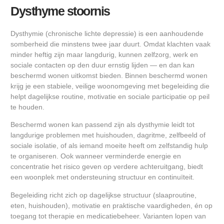
Dysthyme stoornis
Dysthymie (chronische lichte depressie) is een aanhoudende
somberheid die minstens twee jaar duurt. Omdat klachten vaak
minder heftig zijn maar langdurig, kunnen zelfzorg, werk en
sociale contacten op den duur ernstig lijden — en dan kan
beschermd wonen uitkomst bieden. Binnen beschermd wonen
krijg je een stabiele, veilige woonomgeving met begeleiding die
helpt dagelijkse routine, motivatie en sociale participatie op peil
te houden.
Beschermd wonen kan passend zijn als dysthymie leidt tot
langdurige problemen met huishouden, dagritme, zelfbeeld of
sociale isolatie, of als iemand moeite heeft om zelfstandig hulp
te organiseren. Ook wanneer verminderde energie en
concentratie het risico geven op verdere achteruitgang, biedt
een woonplek met ondersteuning structuur en continuïteit.
Begeleiding richt zich op dagelijkse structuur (slaaproutine,
eten, huishouden), motivatie en praktische vaardigheden, én op
toegang tot therapie en medicatiebeheer. Varianten lopen van