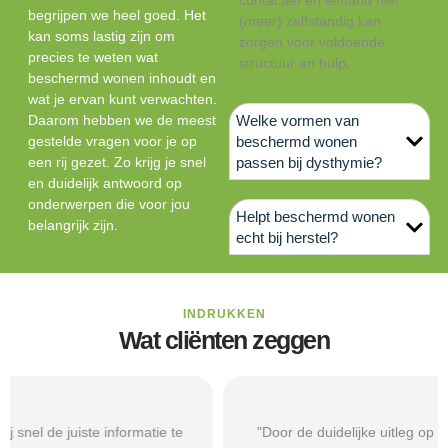
begrijpen we heel goed. Het
(meer) zelfstandig kan
kan soms lastig zijn om
zorgen voor voldoende
precies te weten wat
structuur en hulp.
beschermd wonen inhoudt en
wat je ervan kunt verwachten.
Daarom hebben we de meest
Welke vormen van
gestelde vragen voor je op
beschermd wonen
een rij gezet. Zo krijg je snel
passen bij dysthymie?
en duidelijk antwoord op
onderwerpen die voor jou
Helpt beschermd wonen
belangrijk zijn.
echt bij herstel?
INDRUKKEN
Wat cliënten zeggen
"Door de duidelijke uitleg op Beschermd-Wonen.nl wist ik