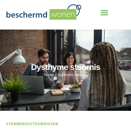
Dysthyme stoornis
Home
»
Dysthyme stoornis
STEMMINGSSTOORNISSEN