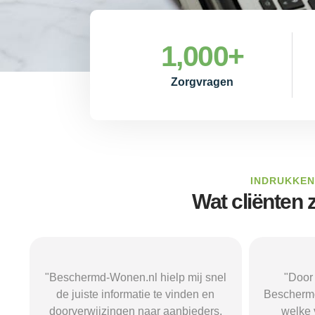
1,000
+
Zorgvragen
INDRUKKEN
Wat cliënten
el
"Door de duidelijke uitleg op
"Ik was on
Beschermd-Wonen.nl wist ik precies
termen
.
welke vragen ik moest stellen
Wonen.n