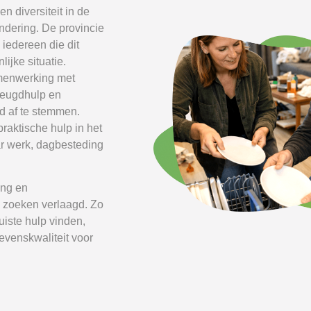
n diversiteit in de
ndering. De provincie
iedereen die dit
lijke situatie.
amenwerking met
 jeugdhulp en
ed af te stemmen.
raktische hulp in het
ar werk, dagbesteding
ing en
 zoeken verlaagd. Zo
uiste hulp vinden,
evenskwaliteit voor