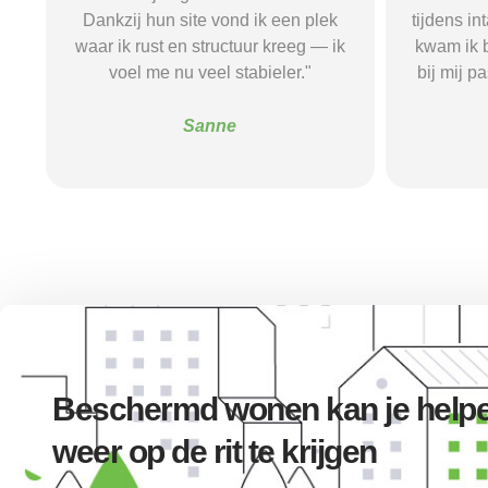
tijdens intakegesprekken. Daardoor
leidde
k
kwam ik bij een aanbieder die echt
zorgaanbi
bij mij past. Mijn zelfstandigheid is
stress be
flink verbeterd."
go
Alice
Beschermd wonen kan je helpe
weer op de rit te krijgen