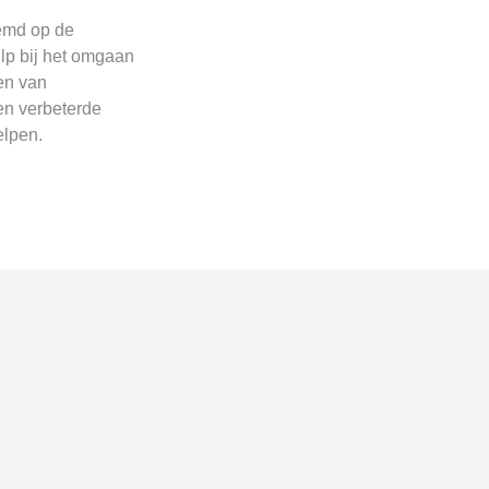
temd op de
ulp bij het omgaan
en van
en verbeterde
elpen.