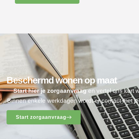
Beschermd wonen op maat
Start hier je zorgaanvraag
en vertel ons kort 
Binnen enkele werkdagen wordt er contact met 
Start zorgaanvraag