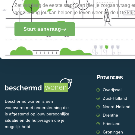
Zet vandaag de eerste stap. Start hier je zorgaanvraag 
begeleiding jou kan helpen je leven weer op de rit te krij
Start aanvraag
Provincies
Overijssel
Zuid-Holland
Beschermd wonen is een
Noord-Holland
woonvorm met ondersteuning die
is afgestemd op jouw persoonlijke
Drenthe
situatie en de hulpvragen die je
Friesland
mogelijk hebt.
Groningen