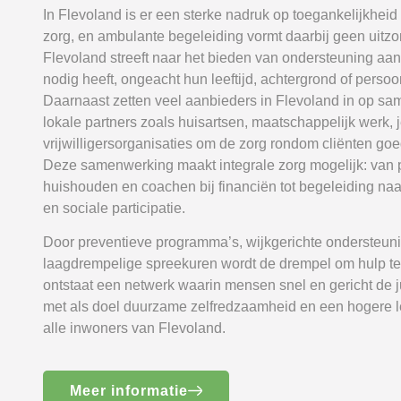
In Flevoland is er een sterke nadruk op toegankelijkheid e
zorg, en ambulante begeleiding vormt daarbij geen uitzo
Flevoland streeft naar het bieden van ondersteuning aan 
nodig heeft, ongeacht hun leeftijd, achtergrond of persoon
Daarnaast zetten veel aanbieders in Flevoland in op s
lokale partners zoals huisartsen, maatschappelijk werk,
vrijwilligersorganisaties om de zorg rondom cliënten go
Deze samenwerking maakt integrale zorg mogelijk: van p
huishouden en coachen bij financiën tot begeleiding na
en sociale participatie.
Door preventieve programma’s, wijkgerichte ondersteun
laagdrempelige spreekuren wordt de drempel om hulp te
ontstaat een netwerk waarin mensen snel en gericht de j
met als doel duurzame zelfredzaamheid en een hogere l
alle inwoners van Flevoland.
Meer informatie