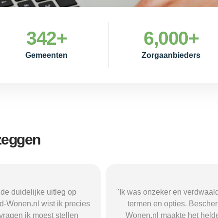
342
+
6,000
+
Gemeenten
Zorgaanbieders
 zeggen
zeker en verdwaald in alle
"Beschermd-Wonen.nl hielp m
 en opties. Beschermd-
de juiste informatie te vind
l maakte het helder en
doorverwijzingen naar aanbi