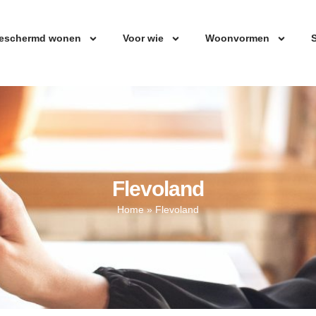
eschermd wonen
Voor wie
Woonvormen
S
Flevoland
Home
»
Flevoland