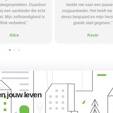
 me naar een passende
Dankzij hun site vond ik ee
eder. Het heeft me tijd en
waar ik rust en structuur kre
spaard en mijn herstel een
voel me nu veel stabieler
ede start gegeven."
Sanne
Kevin
n jouw leven