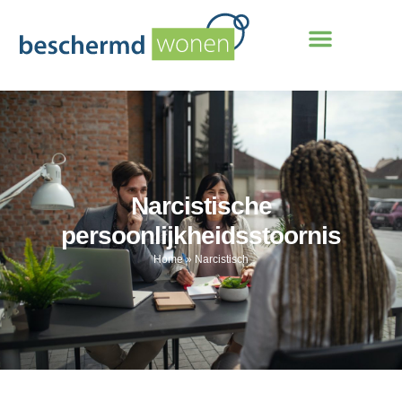
Narcistische
persoonlijkheidsstoornis
Home
»
Narcistisch