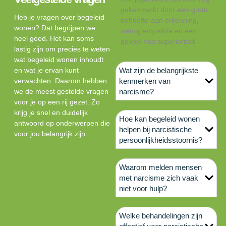
gekenmerkt door een grote
Heb je vragen over begeleid
behoefte aan erkenning,
wonen? Dat begrijpen we
weinig empathie en een
heel goed. Het kan soms
gevoel van superioriteit.
lastig zijn om precies te weten
wat begeleid wonen inhoudt
en wat je ervan kunt
Wat zijn de belangrijkste
verwachten. Daarom hebben
kenmerken van
we de meest gestelde vragen
narcisme?
voor je op een rij gezet. Zo
krijg je snel en duidelijk
Hoe kan begeleid wonen
antwoord op onderwerpen die
helpen bij narcistische
voor jou belangrijk zijn.
persoonlijkheidsstoornis?
Waarom melden mensen
met narcisme zich vaak
niet voor hulp?
Welke behandelingen zijn