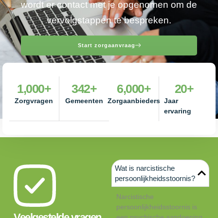
wordt er contact met je opgenomen om de
vervolgstappen te bespreken.
Start zorgaanvraag
1,000
+
342
+
6,000
+
20
+
Zorgvragen
Gemeenten
Zorgaanbieders
Jaar
ervaring
Wat is narcistische
persoonlijkheidsstoornis?
Narcistische
persoonlijkheidsstoornis is
Veelgestelde vragen
een psychische aandoening