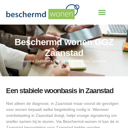
Beschermd wonen GGZ
Zaanstad
Home
»
Zaanstad
»
Beschermd wonen GGZ Zaanstad
Een stabiele woonbasis in Zaanstad
Niet alleen de diagnose, in Zaanstad maar vooral de gevolgen
voor wonen bepaalt welke begeleiding nodig is. Wanneer
overbelasting in Zaanstad dreigt, helpt vroege signalering om
sneller samen bij te sturen. Via Beschermd-wonen.nl kan de in
Zaanstad beoordeling voor Zaanstad helder worden