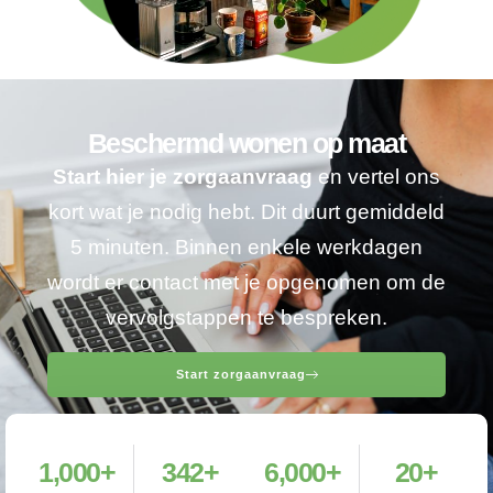
Beschermd wonen op maat
Start hier je zorgaanvraag
en vertel ons
kort wat je nodig hebt. Dit duurt gemiddeld
5 minuten. Binnen enkele werkdagen
wordt er contact met je opgenomen om de
vervolgstappen te bespreken.
Start zorgaanvraag
1,000
+
342
+
6,000
+
20
+