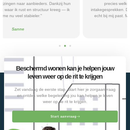
precies welke vragen ik moest stellen tijdens
intakegesprekken. Daardoor kwam ik bij een aanbieder die
echt bij mij past. Mijn zelfstandigheid is flink verbeterd."
Alice
Beschermd wonen kan je helpen jouw
leven weer op de rit te krijgen
Zet vandaag de eerste stap. Start hier je zorgaanvraag
en ontdek welke begeleiding jou kan helpen je leven
weer op de rit te krijgen.
Start aanvraag