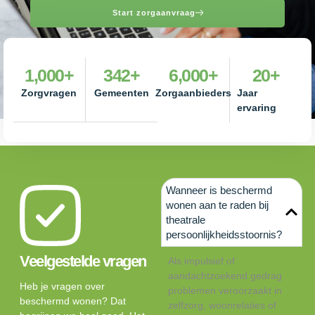
Start zorgaanvraag
1,000
+
342
+
6,000
+
20
+
Zorgvragen
Gemeenten
Zorgaanbieders
Jaar
ervaring
Wanneer is beschermd
wonen aan te raden bij
theatrale
persoonlijkheidsstoornis?
Veelgestelde vragen
Als impulsief of
aandachtzoekend gedrag
Heb je vragen over
problemen veroorzaakt in
beschermd wonen? Dat
zelfzorg, woonrelaties of