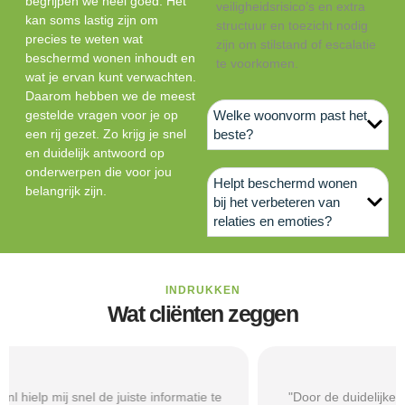
begrijpen we heel goed. Het
veiligheidsrisico’s en extra
kan soms lastig zijn om
structuur en toezicht nodig
precies te weten wat
zijn om stilstand of escalatie
beschermd wonen inhoudt en
te voorkomen.
wat je ervan kunt verwachten.
Daarom hebben we de meest
gestelde vragen voor je op
Welke woonvorm past het
een rij gezet. Zo krijg je snel
beste?
en duidelijk antwoord op
onderwerpen die voor jou
Helpt beschermd wonen
belangrijk zijn.
bij het verbeteren van
relaties en emoties?
INDRUKKEN
Wat cliënten zeggen
"Door de duidelijke uitleg op Beschermd-Wonen.nl wist ik