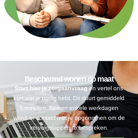
Beschermd wonen op maat
Start hier je zorgaanvraag
en vertel ons
kort wat je nodig hebt. Dit duurt gemiddeld
5 minuten. Binnen enkele werkdagen
wordt er contact met je opgenomen om de
vervolgstappen te bespreken.