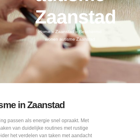
Zaanstad
Home
»
Zaanstad
»
Beschermd
wonen autisme Zaanstad
sme in Zaanstad
ng passen als energie snel opraakt. Met
maken van duidelijke routines met rustige
ider het verdelen van taken met aandacht