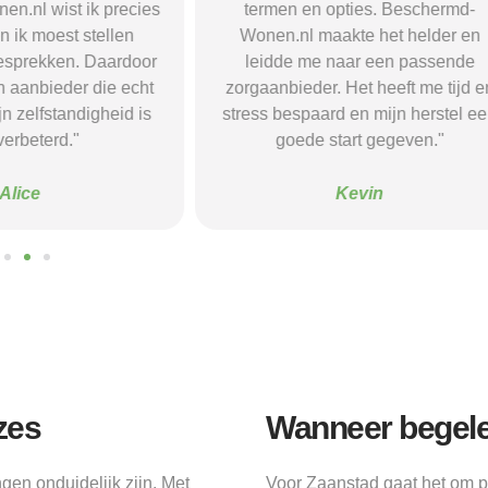
opties. Beschermd-
de juiste informatie te vinden e
akte het helder en
doorverwijzingen naar aanbieder
naar een passende
Dankzij hun site vond ik een ple
 Het heeft me tijd en
waar ik rust en structuur kreeg — 
d en mijn herstel een
voel me nu veel stabieler."
tart gegeven."
Sanne
Kevin
zes
Wanneer begelei
en onduidelijk zijn. Met
Voor Zaanstad gaat het om 