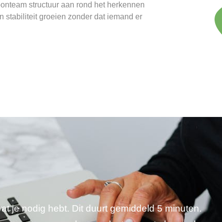
onteam structuur aan rond het herkennen
n stabiliteit groeien zonder dat iemand er
wat je nodig hebt. Dit duurt gemiddeld 5 minuten.