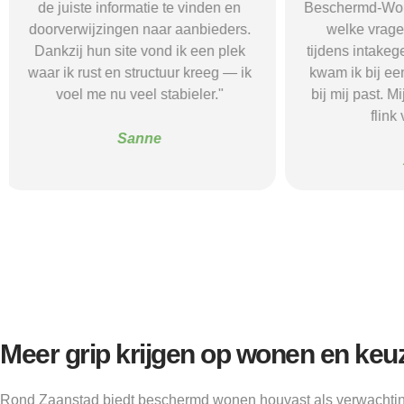
Beschermd-Wonen.nl wist ik precies
termen en 
welke vragen ik moest stellen
Wonen.nl ma
tijdens intakegesprekken. Daardoor
leidde me 
kwam ik bij een aanbieder die echt
zorgaanbieder.
bij mij past. Mijn zelfstandigheid is
stress bespaar
flink verbeterd."
goede s
Alice
Meer grip krijgen op wonen en keu
Rond Zaanstad biedt beschermd wonen houvast als verwachting