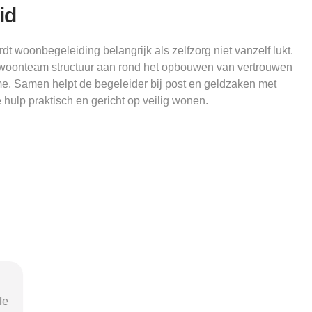
id
t woonbegeleiding belangrijk als zelfzorg niet vanzelf lukt.
et woonteam structuur aan rond het opbouwen van vertrouwen
sme. Samen helpt de begeleider bij post en geldzaken met
e hulp praktisch en gericht op veilig wonen.
nel
"Door de duidelijke uitleg op
"Ik was o