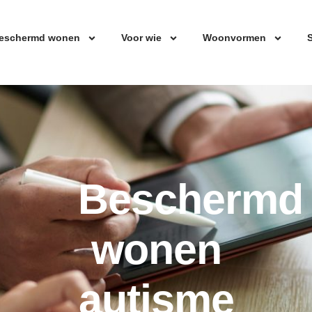
eschermd wonen
Voor wie
Woonvormen
S
Beschermd
wonen
autisme