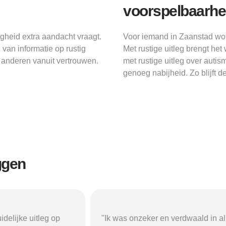
voorspelbaarhe
gheid extra aandacht vraagt.
Voor iemand in Zaanstad word
van informatie op rustig
Met rustige uitleg brengt h
 anderen vanuit vertrouwen.
met rustige uitleg over auti
genoeg nabijheid. Zo blijft d
ggen
r en verdwaald in alle
"Beschermd-Wonen.nl hielp mij s