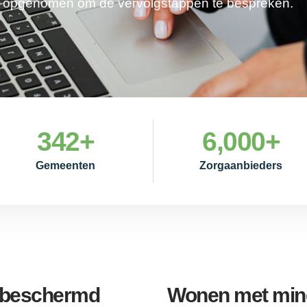
je opgenomen om de vervolgstappen te bespreken.
342
+
6,000
+
Gemeenten
Zorgaanbieders
e beschermd
Wonen met mind