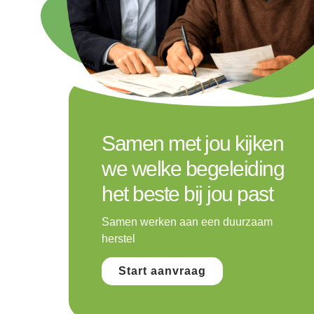
Samen met jou kijken
we welke begeleiding
het beste bij jou past
Samen werken aan een duurzaam
herstel
Start aanvraag