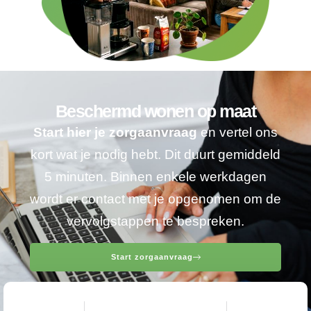
Beschermd wonen op maat
Start hier je zorgaanvraag
en vertel ons
kort wat je nodig hebt. Dit duurt gemiddeld
5 minuten. Binnen enkele werkdagen
wordt er contact met je opgenomen om de
vervolgstappen te bespreken.
Start zorgaanvraag