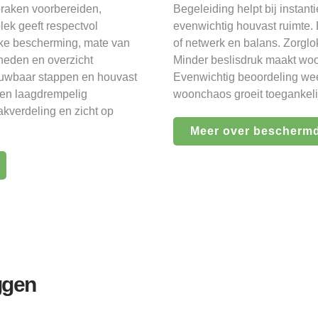
praken voorbereiden,
Begeleiding helpt bij instan
ek geeft respectvol
evenwichtig houvast ruimte. 
ijke bescherming, mate van
of netwerk en balans. Zorglo
heden en overzicht
Minder beslisdruk maakt woo
rouwbaar stappen en houvast
Evenwichtig beoordeling weeg
s en laagdrempelig
woonchaos groeit toegankelij
akverdeling en zicht op
Meer over bescherm
ggen