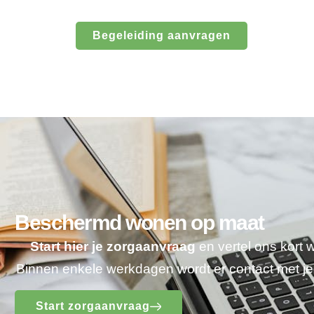
Begeleiding aanvragen
Beschermd wonen op maat
Start hier je zorgaanvraag
en vertel ons kort 
Binnen enkele werkdagen wordt er contact met 
Start zorgaanvraag