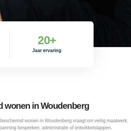
20
+
Jaar ervaring
 wonen in Woudenberg
Z beschermd wonen in Woudenberg vraagt om veilig maatwerk.
panning bespreken, administratie of ontwikkelstappen.