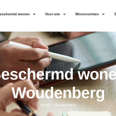
eschermd wonen
Voor wie
Woonvormen
S
eschermd won
Woudenberg
Home
»
Woudenberg