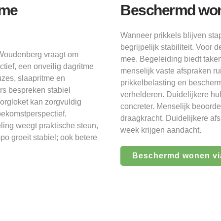
sme
Beschermd won
Wanneer prikkels blijven s
begrijpelijk stabiliteit. V
 Woudenberg vraagt om
mee. Begeleiding biedt taken
ctief, een onveilig dagritme
menselijk vaste afspraken ru
uzes, slaapritme en
prikkelbelasting en bescher
rs bespreken stabiel
verhelderen. Duidelijkere hu
orgloket kan zorgvuldig
concreter. Menselijk beoorde
oekomstperspectief,
draagkracht. Duidelijkere af
ling weegt praktische steun,
week krijgen aandacht.
o groeit stabiel; ook betere
Beschermd wonen vi