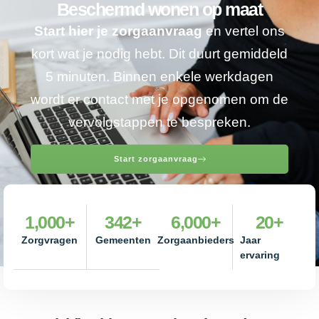
Beschermd wonen op maat
Start hier je zorgaanvraag
en vertel ons
kort wat je nodig hebt. Dit duurt gemiddeld
5 minuten. Binnen enkele werkdagen
wordt er contact met je opgenomen om de
vervolgstappen te bespreken.
Start zorgaanvraag
1,000
+
342
+
6,000
+
20
+
Zorgvragen
Gemeenten
Zorgaanbieders
Jaar
ervaring