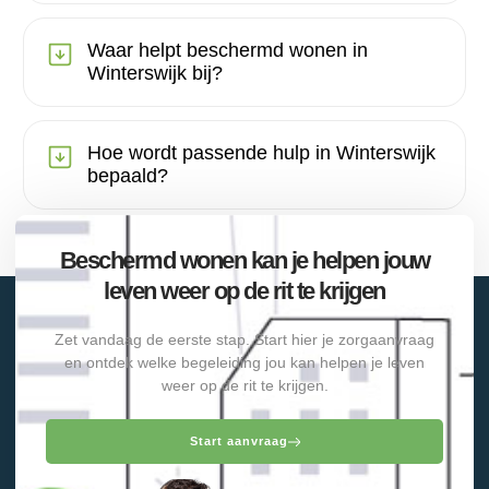
Waar helpt beschermd wonen in
Winterswijk bij?
Hoe wordt passende hulp in Winterswijk
bepaald?
Beschermd wonen kan je helpen jouw
leven weer op de rit te krijgen
Zet vandaag de eerste stap. Start hier je zorgaanvraag
en ontdek welke begeleiding jou kan helpen je leven
weer op de rit te krijgen.
Start aanvraag