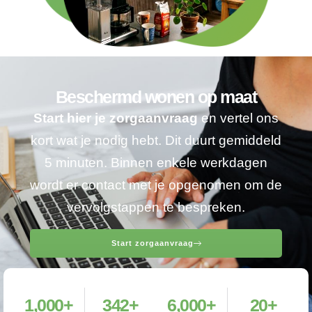
Beschermd wonen op maat
Start hier je zorgaanvraag
en vertel ons
kort wat je nodig hebt. Dit duurt gemiddeld
5 minuten. Binnen enkele werkdagen
wordt er contact met je opgenomen om de
vervolgstappen te bespreken.
Start zorgaanvraag
1,000
+
342
+
6,000
+
20
+