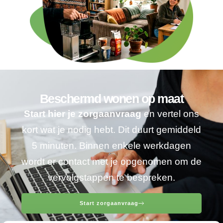
Beschermd wonen op maat
Start hier je zorgaanvraag
en vertel ons
kort wat je nodig hebt. Dit duurt gemiddeld
5 minuten. Binnen enkele werkdagen
wordt er contact met je opgenomen om de
vervolgstappen te bespreken.
Start zorgaanvraag