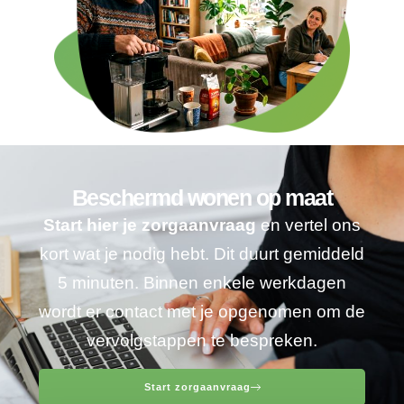
Beschermd wonen op maat
Start hier je zorgaanvraag
en vertel ons
kort wat je nodig hebt. Dit duurt gemiddeld
5 minuten. Binnen enkele werkdagen
wordt er contact met je opgenomen om de
vervolgstappen te bespreken.
Start zorgaanvraag