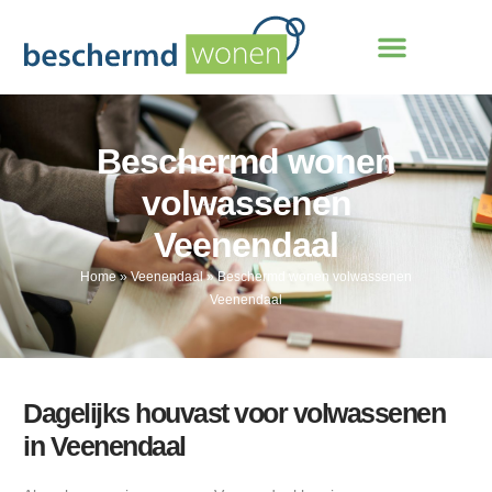
Beschermd wonen
volwassenen
Veenendaal
Home
»
Veenendaal
»
Beschermd wonen volwassenen
Veenendaal
Dagelijks houvast voor volwassenen
in Veenendaal