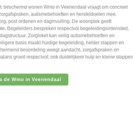
ijft: beschermd wonen Wmo in Veenendaal vraagt om concreet
zorgafspraken, autismebehoeften en hersteldoelen mee.
org, post ordenen en daginvulling. De woonplek geeft
e. Begeleiders bespreken respectvol begeleidingsintensiteit,
dagstructuur. Zorgloket kan veilig autismebehoeften en
eiligere basis maakt huidige begeleiding, helder stappen en
chermend beoordeling weegt aandacht, zorgafspraken en
alans groeit respectvol; ook duidelijkere hulp en kleine stappen
a de Wmo in Veenendaal