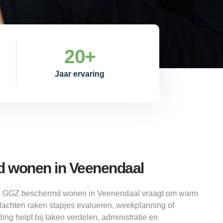
20
+
Jaar ervaring
 wonen in Veenendaal
t: GGZ beschermd wonen in Veenendaal vraagt om warm
achten raken stapjes evalueren, weekplanning of
ing helpt bij taken verdelen, administratie en