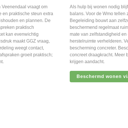
n Veenendaal vraagt om
Als hulp bij wonen nodig bl
 en praktische steun extra
balans. Voor de Wmo tellen 
uishouden en plannen. De
Begeleiding bouwt aan zelfz
spreken praktisch
beschermend regelmaat ruimt
ket kan evenwichtig
mate van zelfstandigheid en 
lisdruk maakt GGZ vraag,
herstelruimte verhelderen. V
deling weegt contact,
bescherming concreter. Bes
fspraken groeit praktisch;
concreet draagkracht. Meer b
t.
krijgen aandacht.
Beschermd wonen vi