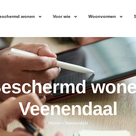
eschermd wonen
Voor wie
Woonvormen
S
eschermd won
Veenendaal
Home
»
Veenendaal