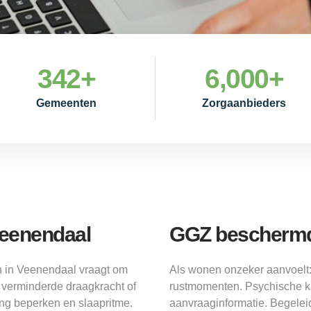
342
+
6,000
+
Gemeenten
Zorgaanbieders
eenendaal
GGZ beschermd
 in Veenendaal vraagt om
Als wonen onzeker aanvoel
 verminderde draagkracht of
rustmomenten. Psychische kl
ing beperken en slaapritme.
aanvraaginformatie. Begeleid