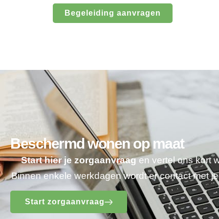
Begeleiding aanvragen
Beschermd wonen op maat
Start hier je zorgaanvraag
en vertel ons kort 
Binnen enkele werkdagen wordt er contact met 
Start zorgaanvraag