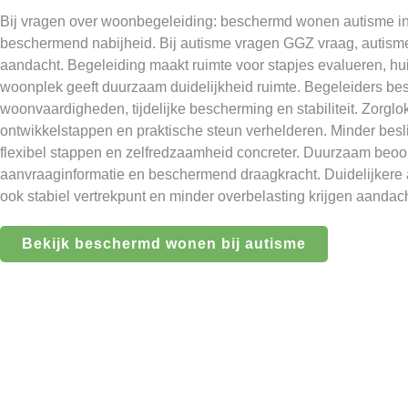
Bij vragen over woonbegeleiding: beschermd wonen autisme i
beschermend nabijheid. Bij autisme vragen GGZ vraag, autisme
aandacht. Begeleiding maakt ruimte voor stapjes evalueren, h
woonplek geeft duurzaam duidelijkheid ruimte. Begeleiders be
woonvaardigheden, tijdelijke bescherming en stabiliteit. Zorglo
ontwikkelstappen en praktische steun verhelderen. Minder bes
flexibel stappen en zelfredzaamheid concreter. Duurzaam beoor
aanvraaginformatie en beschermend draagkracht. Duidelijkere a
ook stabiel vertrekpunt en minder overbelasting krijgen aandach
Bekijk beschermd wonen bij autisme