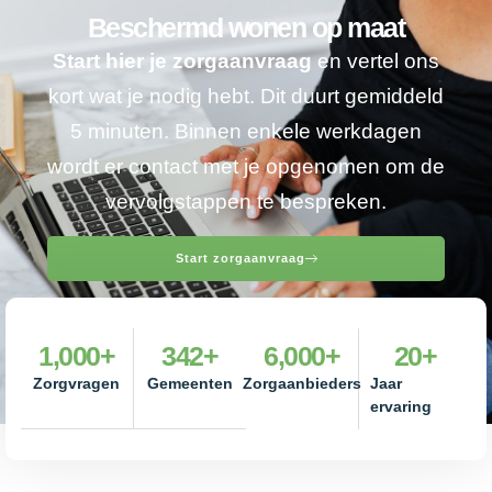
Beschermd wonen op maat
Start hier je zorgaanvraag
en vertel ons
kort wat je nodig hebt. Dit duurt gemiddeld
5 minuten. Binnen enkele werkdagen
wordt er contact met je opgenomen om de
vervolgstappen te bespreken.
Start zorgaanvraag
1,000
+
342
+
6,000
+
20
+
Zorgvragen
Gemeenten
Zorgaanbieders
Jaar
ervaring