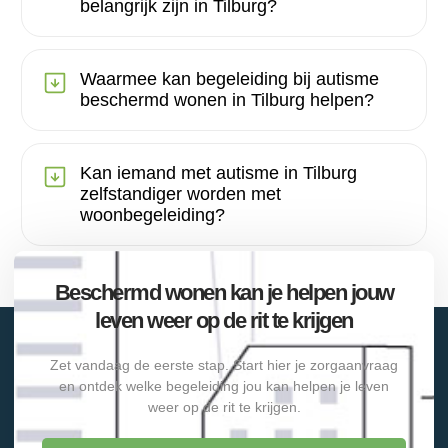
belangrijk zijn in Tilburg?
Waarmee kan begeleiding bij autisme
beschermd wonen in Tilburg helpen?
Kan iemand met autisme in Tilburg
zelfstandiger worden met
woonbegeleiding?
Beschermd wonen kan je helpen jouw
leven weer op de rit te krijgen
Zet vandaag de eerste stap. Start hier je zorgaanvraag
en ontdek welke begeleiding jou kan helpen je leven
weer op de rit te krijgen.