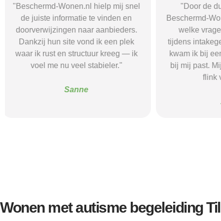
"Door de duidelijke uitleg op
"Ik was onzeke
Beschermd-Wonen.nl wist ik precies
termen en 
welke vragen ik moest stellen
Wonen.nl ma
tijdens intakegesprekken. Daardoor
leidde me 
kwam ik bij een aanbieder die echt
zorgaanbieder.
bij mij past. Mijn zelfstandigheid is
stress bespaar
flink verbeterd."
goede s
Alice
Wonen met autisme begeleiding Ti