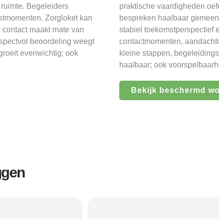
 ruimte. Begeleiders
praktische vaardigheden oef
rustmomenten. Zorgloket kan
bespreken haalbaar gemeenteli
r contact maakt mate van
stabiel toekomstperspectief 
espectvol beoordeling weegt
contactmomenten, aandachtig
groeit evenwichtig; ook
kleine stappen, begeleidings
haalbaar; ook voorspelbaarh
Bekijk beschermd w
ggen