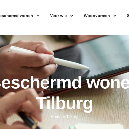
eschermd wonen
Voor wie
Woonvormen
S
eschermd won
Tilburg
Home
»
Tilburg