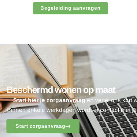
Begeleiding aanvragen
Beschermd wonen op maat
Start hier je zorgaanvraag
en vertel ons kort 
Binnen enkele werkdagen wordt er contact met 
Start zorgaanvraag