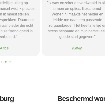
r en verdwaald in alle
"Beschermd-Wonen.nl hielp mij s
opties. Beschermd-
de juiste informatie te vinden e
akte het helder en
doorverwijzingen naar aanbieder
naar een passende
Dankzij hun site vond ik een ple
 Het heeft me tijd en
waar ik rust en structuur kreeg — 
d en mijn herstel een
voel me nu veel stabieler."
tart gegeven."
Sanne
Kevin
lburg
Beschermd won