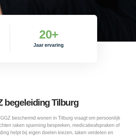
20
+
Jaar ervaring
begeleiding Tilburg
: GGZ beschermd wonen in Tilburg vraagt om persoonlijk
achten raken spanning bespreken, medicatieafspraken of
ding helpt bij eigen doelen kiezen, taken verdelen en