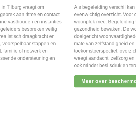
in Tilburg vraagt om
Als begeleiding verschil k
gebrek aan ritme en contact
evenwichtig overzicht. Voor 
ine vasthouden en instanties
woonplek mee. Begeleiding v
geleiders bespreken veilig
gezondheid bewaken. De woon
alistisch draagkracht en
doelgericht woonvaardighede
n, voorspelbaar stappen en
mate van zelfstandigheid en
, familie of netwerk en
toekomstperspectief, overzich
 passende ondersteuning en
weegt aandacht, zelfzorg en
ook minder beslisdruk en ter
Meer over bescherm