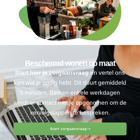
Beschermd wonen op maat
Start hier je zorgaanvraag
en vertel ons
kort wat je nodig hebt. Dit duurt gemiddeld
5 minuten. Binnen enkele werkdagen
wordt er contact met je opgenomen om de
vervolgstappen te bespreken.
Start zorgaanvraag