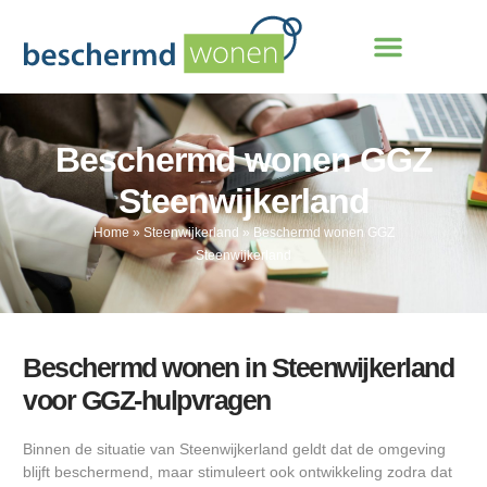
Beschermd wonen GGZ
Steenwijkerland
Home
»
Steenwijkerland
»
Beschermd wonen GGZ
Steenwijkerland
Beschermd wonen in Steenwijkerland
voor GGZ-hulpvragen
Binnen de situatie van Steenwijkerland geldt dat de omgeving
blijft beschermend, maar stimuleert ook ontwikkeling zodra dat