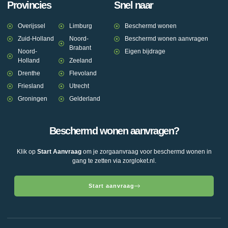
Provincies
Snel naar
Overijssel
Limburg
Beschermd wonen
Zuid-Holland
Noord-
Beschermd wonen aanvragen
Brabant
Noord-
Eigen bijdrage
Holland
Zeeland
Drenthe
Flevoland
Friesland
Utrecht
Groningen
Gelderland
Beschermd wonen aanvragen?
Klik op
Start Aanvraag
om je zorgaanvraag voor beschermd wonen in
gang te zetten via zorgloket.nl.
Start aanvraag