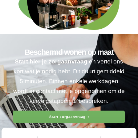
Beschermd wonen op maat
Start hier je zorgaanvraag
en vertel ons
kort wat je nodig hebt. Dit duurt gemiddeld
5 minuten. Binnen enkele werkdagen
wordt er contact met je opgenomen om de
vervolgstappen te bespreken.
Start zorgaanvraag