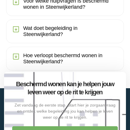
Voor welke hulpvragen is beschermd
wonen in Steenwijkerland?
Wat doet begeleiding in
Steenwijkerland?
Hoe verloopt beschermd wonen in
Steenwijkerland?
Beschermd wonen kan je helpen jouw
leven weer op de rit te krijgen
Zet vandaag de eerste stap. Start hier je zorgaanvraag
en ontdek welke begeleiding jou kan helpen je leven
weer op de rit te krijgen.