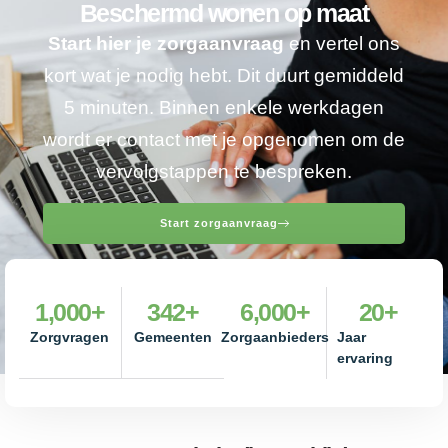
Beschermd wonen op maat
Start hier je zorgaanvraag
en vertel ons
kort wat je nodig hebt. Dit duurt gemiddeld
5 minuten. Binnen enkele werkdagen
wordt er contact met je opgenomen om de
vervolgstappen te bespreken.
Start zorgaanvraag
1,000
+
342
+
6,000
+
20
+
Zorgvragen
Gemeenten
Zorgaanbieders
Jaar
ervaring