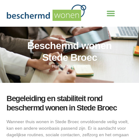
Beschermd wonen
Stede Broec
Home
»
Stede Broec
Begeleiding en stabiliteit rond
beschermd wonen in Stede Broec
Wanneer thuis wonen in Stede Broec onvoldoende veilig voelt,
kan een andere woonbasis passend zijn. Er is aandacht voor
dagelijkse routines, sociale contacten, zelfzorg en het omgaan