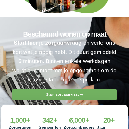
Beschermd wonen op maat
Start hier je zorgaanvraag
en vertel ons
kort wat je nodig hebt. Dit duurt gemiddeld
5 minuten. Binnen enkele werkdagen
wordt er contact met je opgenomen om de
vervolgstappen te bespreken.
Start zorgaanvraag
1,000
+
342
+
6,000
+
20
+
Zorgvragen
Gemeenten
Zorgaanbieders
Jaar