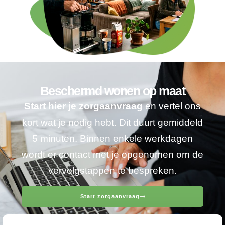
Beschermd wonen op maat
Start hier je zorgaanvraag
en vertel ons
kort wat je nodig hebt. Dit duurt gemiddeld
5 minuten. Binnen enkele werkdagen
wordt er contact met je opgenomen om de
vervolgstappen te bespreken.
Start zorgaanvraag