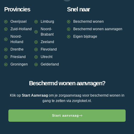
Provincies
Snel naar
Overijssel
Limburg
Beschermd wonen
Zuid-Holland
Noord-
Beschermd wonen aanvragen
Brabant
Noord-
Eigen bijdrage
Holland
Zeeland
Drenthe
Flevoland
Friesland
Utrecht
Groningen
Gelderland
Beschermd wonen aanvragen?
Klik op
Start Aanvraag
om je zorgaanvraag voor beschermd wonen in
gang te zetten via zorgloket.nl.
Start aanvraag