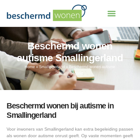
Beschermd wonen
autisme Smallingerland
Home
»
Smallingerland
»
Beschermd wonen autisme
Smallingerland
Beschermd wonen bij autisme in
Smallingerland
Voor inwoners van Smallingerland kan extra begeleiding passen
als wonen door autisme onrust geeft. Op vaste momenten geeft