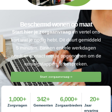
Beschermd wonen op maat
Start hier je zorgaanvraag
en vertel ons
kort wat je nodig hebt. Dit duurt gemiddeld
5 minuten. Binnen enkele werkdagen
wordt er contact met je opgenomen om de
vervolgstappen te bespreken.
Start zorgaanvraag
1,000
+
342
+
6,000
+
20
+
Zorgvragen
Gemeenten
Zorgaanbieders
Jaar
ervaring