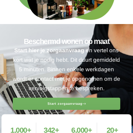
Beschermd wonen op maat
Start hier je zorgaanvraag
en vertel ons
kort wat je nodig hebt. Dit duurt gemiddeld
5 minuten. Binnen enkele werkdagen
wordt er contact met je opgenomen om de
vervolgstappen te bespreken.
Start zorgaanvraag
1,000
+
342
+
6,000
+
20
+