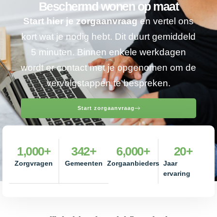
Beschermd wonen op maat
Start hier je zorgaanvraag
en vertel ons
kort wat je nodig hebt. Dit duurt gemiddeld
5 minuten. Binnen enkele werkdagen
wordt er contact met je opgenomen om de
vervolgstappen te bespreken.
Start zorgaanvraag
1,000
+
342
+
6,000
+
20
+
Zorgvragen
Gemeenten
Zorgaanbieders
Jaar
ervaring