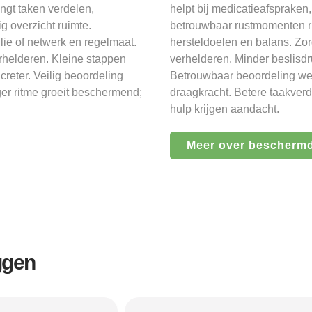
ngt taken verdelen,
helpt bij medicatieafspraken
 overzicht ruimte.
betrouwbaar rustmomenten ru
ie of netwerk en regelmaat.
hersteldoelen en balans. Zor
erhelderen. Kleine stappen
verhelderen. Minder beslisd
reter. Veilig beoordeling
Betrouwbaar beoordeling wee
ger ritme groeit beschermend;
draagkracht. Betere taakverd
hulp krijgen aandacht.
Meer over bescherm
ggen