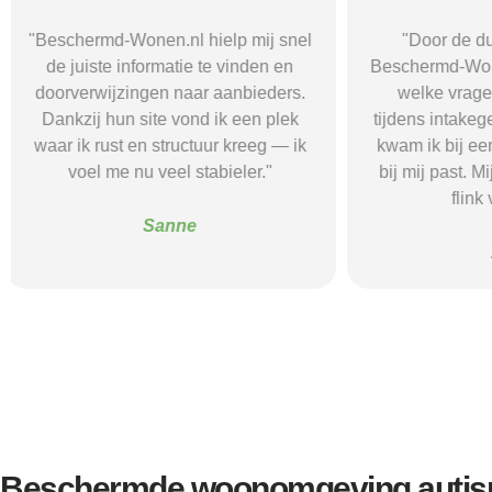
"Door de duidelijke uitleg op
"Ik was onzeke
Beschermd-Wonen.nl wist ik precies
termen en 
welke vragen ik moest stellen
Wonen.nl ma
tijdens intakegesprekken. Daardoor
leidde me 
kwam ik bij een aanbieder die echt
zorgaanbieder.
bij mij past. Mijn zelfstandigheid is
stress bespaar
flink verbeterd."
goede s
Alice
Beschermde woonomgeving autism