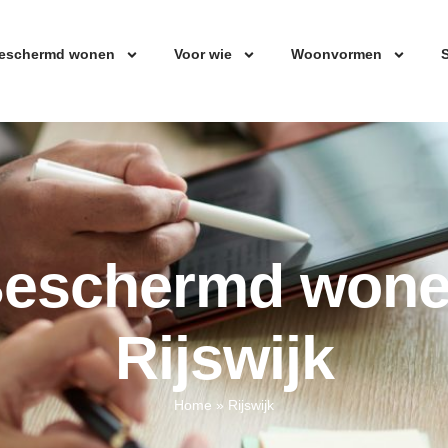
eschermd wonen
Voor wie
Woonvormen
S
eschermd won
Rijswijk
Home
»
Rijswijk