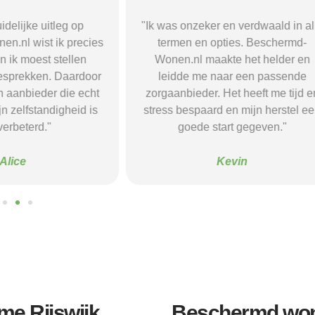
r en verdwaald in alle
"Beschermd-Wonen.nl hielp mij s
opties. Beschermd-
de juiste informatie te vinden e
akte het helder en
doorverwijzingen naar aanbieder
naar een passende
Dankzij hun site vond ik een ple
 Het heeft me tijd en
waar ik rust en structuur kreeg — 
d en mijn herstel een
voel me nu veel stabieler."
tart gegeven."
Sanne
Kevin
e Rijswijk
Beschermd won