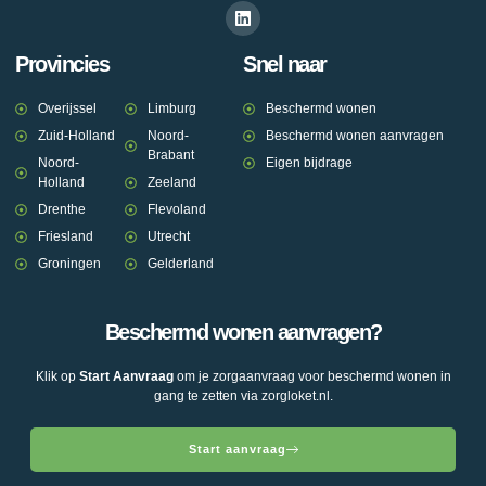
Provincies
Snel naar
Overijssel
Limburg
Beschermd wonen
Zuid-Holland
Noord-
Beschermd wonen aanvragen
Brabant
Noord-
Eigen bijdrage
Holland
Zeeland
Drenthe
Flevoland
Friesland
Utrecht
Groningen
Gelderland
Beschermd wonen aanvragen?
Klik op
Start Aanvraag
om je zorgaanvraag voor beschermd wonen in
gang te zetten via zorgloket.nl.
Start aanvraag