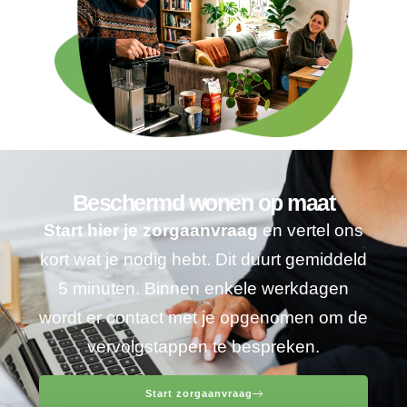
Beschermd wonen op maat
Start hier je zorgaanvraag
en vertel ons
kort wat je nodig hebt. Dit duurt gemiddeld
5 minuten. Binnen enkele werkdagen
wordt er contact met je opgenomen om de
vervolgstappen te bespreken.
Start zorgaanvraag