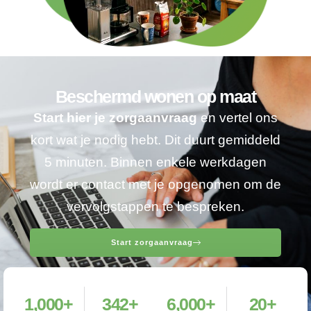
Beschermd wonen op maat
Start hier je zorgaanvraag
en vertel ons
kort wat je nodig hebt. Dit duurt gemiddeld
5 minuten. Binnen enkele werkdagen
wordt er contact met je opgenomen om de
vervolgstappen te bespreken.
Start zorgaanvraag
1,000
+
342
+
6,000
+
20
+