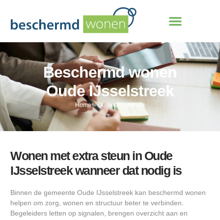
Beschermd wonen
Oude IJsselstreek
Home
»
Oude IJsselstreek
Wonen met extra steun in Oude
IJsselstreek wanneer dat nodig is
Binnen de gemeente Oude IJsselstreek kan beschermd wonen
helpen om zorg, wonen en structuur beter te verbinden.
Begeleiders letten op signalen, brengen overzicht aan en