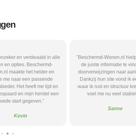
ggen
r en verdwaald in alle
"Beschermd-Wonen.nl hielp mij s
opties. Beschermd-
de juiste informatie te vinden e
akte het helder en
doorverwijzingen naar aanbieder
naar een passende
Dankzij hun site vond ik een ple
 Het heeft me tijd en
waar ik rust en structuur kreeg — 
d en mijn herstel een
voel me nu veel stabieler."
tart gegeven."
Sanne
Kevin