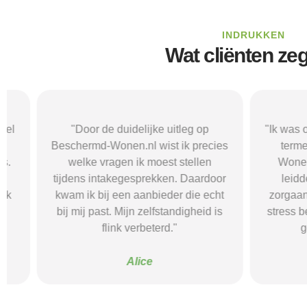
INDRUKKEN
Wat cliënten ze
"Door de duidelijke uitleg op
"Ik was onzeke
Beschermd-Wonen.nl wist ik precies
termen en 
welke vragen ik moest stellen
Wonen.nl ma
tijdens intakegesprekken. Daardoor
leidde me 
kwam ik bij een aanbieder die echt
zorgaanbieder.
bij mij past. Mijn zelfstandigheid is
stress bespaar
flink verbeterd."
goede s
Alice