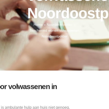
Noordoostp
Home
»
Noordoostpolder
»
Beschermd wonen volwassenen
Noordoostpolder
or volwassenen in
s ambulante hulp aan huis niet genoeg.