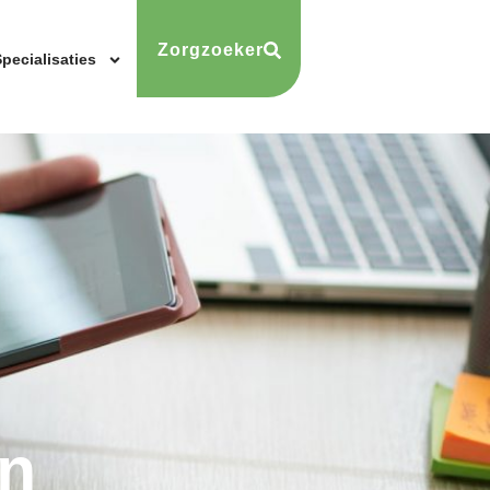
Zorgzoeker
pecialisaties
n