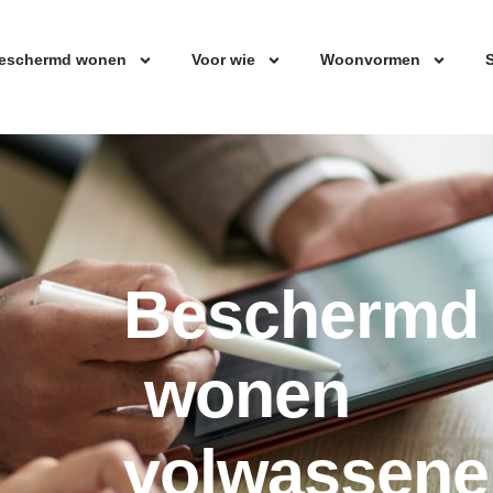
eschermd wonen
Voor wie
Woonvormen
S
Beschermd
wonen
volwassene