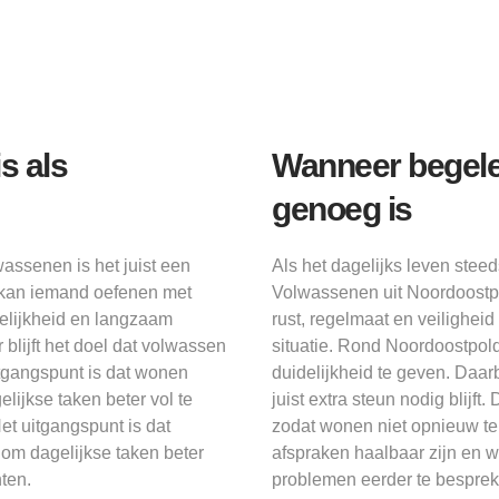
s als
Wanneer begelei
genoeg is
wassenen is het juist een
Als het dagelijks leven stee
r kan iemand oefenen met
Volwassenen uit Noordoostpo
elijkheid en langzaam
rust, regelmaat en veiligheid
blijft het doel dat volwassen
situatie. Rond Noordoostpo
itgangspunt is dat wonen
duidelijkheid te geven. Daar
lijkse taken beter vol te
juist extra steun nodig blijf
t uitgangspunt is dat
zodat wonen niet opnieuw te
om dagelijkse taken beter
afspraken haalbaar zijn en wa
ten.
problemen eerder te besprek