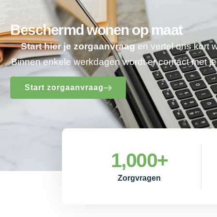
Beschermd wonen op maat
Start hier je zorgaanvraag
en vertel ons kort 
Binnen enkele werkdagen wordt er contact met 
Start zorgaanvraag
1,000
+
Zorgvragen