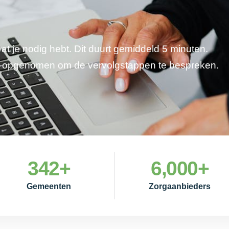
wat je nodig hebt. Dit duurt gemiddeld 5 minuten.
je opgenomen om de vervolgstappen te bespreken.
342
+
6,000
+
Gemeenten
Zorgaanbieders