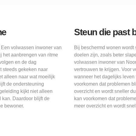
ne
Steun die past 
g. Een volwassen inwoner van
Bij beschermd wonen wordt 
j het aanbrengen van ritme
doelen zijn, zoals beter sla
 volgen en de dag
volwassen inwoner van Noor
dt steeds gekeken naar
vertrouwen te krijgen. Voor 
t alleen naar wat moeilijk
wanneer het dagelijks leven
ijft de ondersteuning
voorkomen dat problemen bli
leiding kijkt niet alleen
overzicht en wordt sneller d
 kan. Daardoor blijft de
kan voorkomen dat problemen
de bewoner.
meer overzicht en wordt snell