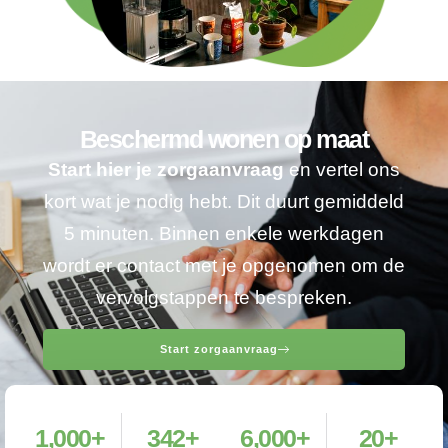
Beschermd wonen op maat
Start hier je zorgaanvraag
en vertel ons
kort wat je nodig hebt. Dit duurt gemiddeld
5 minuten. Binnen enkele werkdagen
wordt er contact met je opgenomen om de
vervolgstappen te bespreken.
Start zorgaanvraag
1,000
+
342
+
6,000
+
20
+