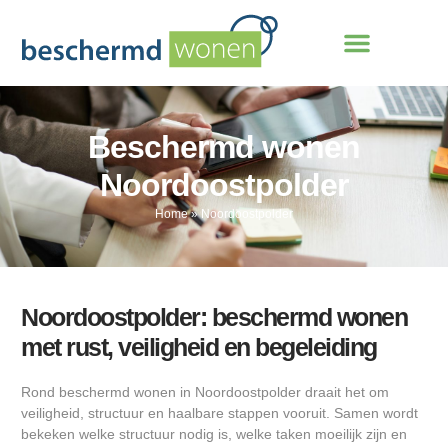
Beschermd wonen
Noordoostpolder
Home
»
Noordoostpolder
Noordoostpolder: beschermd wonen
met rust, veiligheid en begeleiding
Rond beschermd wonen in Noordoostpolder draait het om
veiligheid, structuur en haalbare stappen vooruit. Samen wordt
bekeken welke structuur nodig is, welke taken moeilijk zijn en