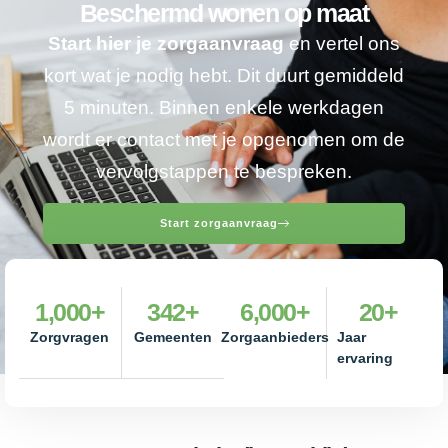
Beschermd wonen op maat
Start hier je zorgaanvraag
en vertel ons
kort wat je nodig hebt. Dit duurt gemiddeld
5 minuten. Binnen enkele werkdagen
wordt er contact met je opgenomen om de
vervolgstappen te bespreken.
Start zorgaanvraag
1,000
+
342
+
6,000
+
20
+
Zorgvragen
Gemeenten
Zorgaanbieders
Jaar
ervaring