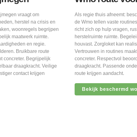
Nijmegen vraagt om
Als regie thuis afneemt: be
den, herstel na crisis en
de Wmo tellen vaste routin
raken, woonregels begrijpen
richt zich op hulp vragen, r
elijk maatwerk ruimte.
herstelruimte ruimte. Begel
ardigheden en regie.
houvast. Zorgloket kan real
lderen. Bruikbare route
Vertrouwen in routines maakt
concreter. Begrijpelijk
concreter. Respectvol beoord
elbaar draagkracht. Veilige
draagkracht. Passende onders
tiger contact krijgen
route krijgen aandacht.
Bekijk beschermd w