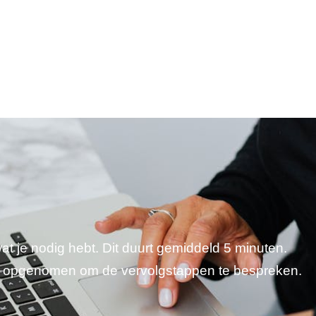
wat je nodig hebt. Dit duurt gemiddeld 5 minuten.
je opgenomen om de vervolgstappen te bespreken.