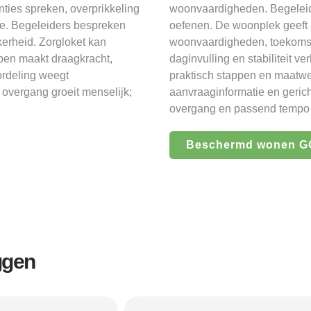
anties spreken, overprikkeling
woonvaardigheden. Begeleidi
e. Begeleiders bespreken
oefenen. De woonplek geeft 
erheid. Zorgloket kan
woonvaardigheden, toekomstp
ppen maakt draagkracht,
daginvulling en stabiliteit v
ordeling weegt
praktisch stappen en maatwe
overgang groeit menselijk;
aanvraaginformatie en gerich
overgang en passend tempo 
Beschermd wonen GG
ggen