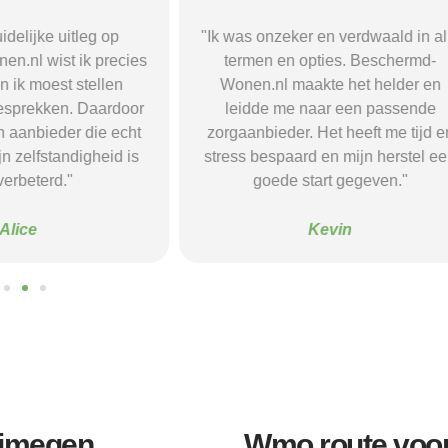
r en verdwaald in alle
"Beschermd-Wonen.nl hielp mij s
opties. Beschermd-
de juiste informatie te vinden e
akte het helder en
doorverwijzingen naar aanbieder
naar een passende
Dankzij hun site vond ik een ple
 Het heeft me tijd en
waar ik rust en structuur kreeg — 
d en mijn herstel een
voel me nu veel stabieler."
tart gegeven."
Sanne
Kevin
ijmegen
Wmo route voo