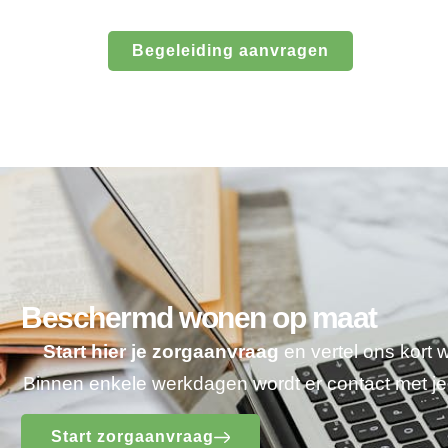
Begeleiding aanvragen
Beschermd wonen op maat
Start hier je zorgaanvraag
en vertel ons kort 
Binnen enkele werkdagen wordt er contact met 
Start zorgaanvraag