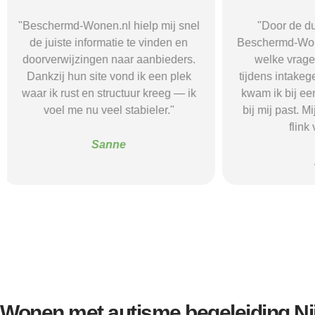
"Door de duidelijke uitleg op
"Ik was onzeke
Beschermd-Wonen.nl wist ik precies
termen en 
welke vragen ik moest stellen
Wonen.nl ma
tijdens intakegesprekken. Daardoor
leidde me 
kwam ik bij een aanbieder die echt
zorgaanbieder.
bij mij past. Mijn zelfstandigheid is
stress bespaar
flink verbeterd."
goede s
Alice
Wonen met autisme begeleiding N