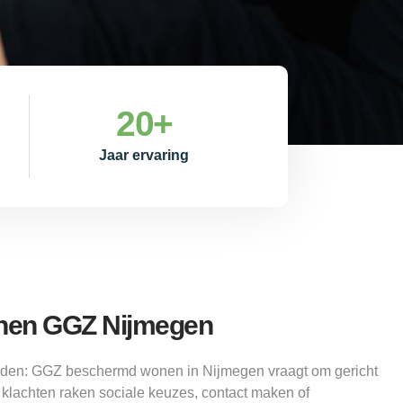
20
+
Jaar ervaring
nen GGZ Nijmegen
den: GGZ beschermd wonen in Nijmegen vraagt om gericht
 klachten raken sociale keuzes, contact maken of