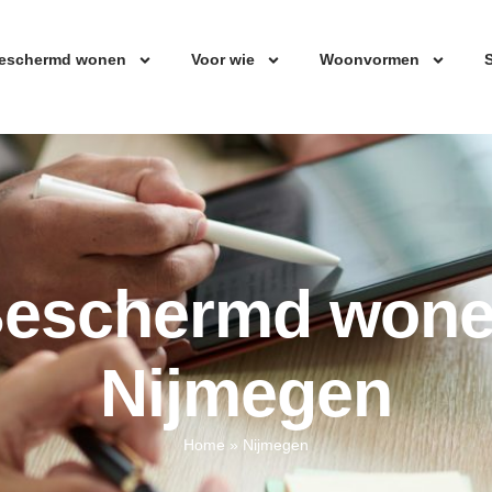
eschermd wonen
Voor wie
Woonvormen
S
eschermd won
Nijmegen
Home
»
Nijmegen