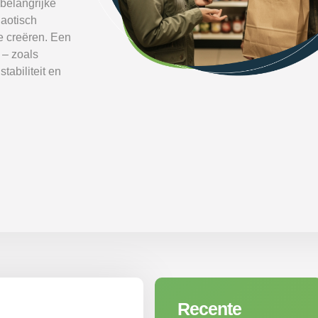
belangrijke
haotisch
te creëren. Een
 – zoals
tabiliteit en
Recente