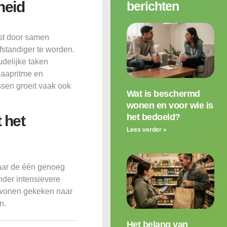
heid
berichten
ist door samen
fstandiger te worden.
delijke taken
laapritme en
sen groeit vaak ook
Wat is beschermd
wonen en voor wie is
het bedoeld?
 het
Lees verder »
aar de één genoeg
nder intensievere
 wonen gekeken naar
n.
Het belang van