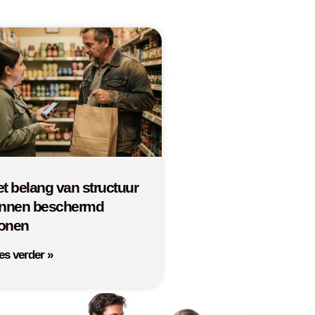
t belang van structuur
innen beschermd
onen
es verder »