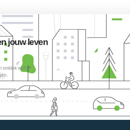
n jouw leven
en ontdek welke
gen.