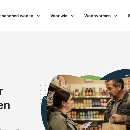
eschermd wonen
Voor wie
Woonvormen
S
r
en