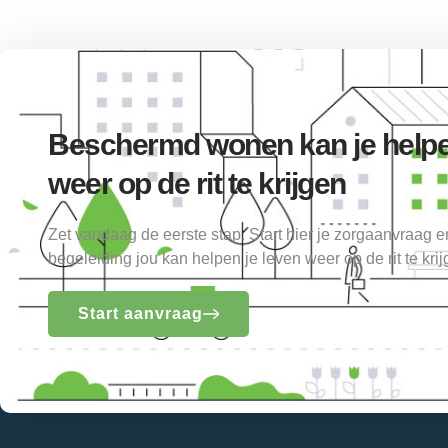
Beschermd wonen kan je helpe
weer op de rit te krijgen
Zet vandaag de eerste stap. Start hier je zorgaanvraag 
begeleiding jou kan helpen je leven weer op de rit te krij
Start aanvraag