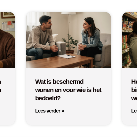
n
Wat is beschermd
He
n
wonen en voor wie is het
b
bedoeld?
w
Lees verder »
Le