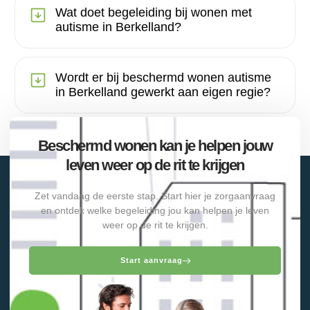
Wat doet begeleiding bij wonen met
autisme in Berkelland?
Wordt er bij beschermd wonen autisme
in Berkelland gewerkt aan eigen regie?
Beschermd wonen kan je helpen jouw
leven weer op de rit te krijgen
Zet vandaag de eerste stap. Start hier je zorgaanvraag
en ontdek welke begeleiding jou kan helpen je leven
weer op de rit te krijgen.
Start aanvraag