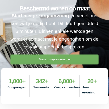
Beschermd wonen op maat
Start hier je zorgaanvraag
en vertel ons
kort wat je nodig hebt. Dit duurt gemiddeld
5 minuten. Binnen enkele werkdagen
wordt er contact met je opgenomen om de
vervolgstappen te bespreken.
Start zorgaanvraag
1,000
+
342
+
6,000
+
20
+
Zorgvragen
Gemeenten
Zorgaanbieders
Jaar
ervaring