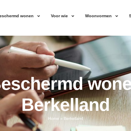
eschermd wonen
Voor wie
Woonvormen
S
eschermd won
Berkelland
Home
»
Berkelland