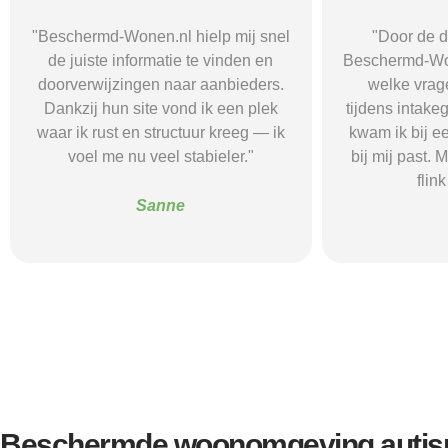
"Door de duidelijke uitleg op
"Ik was onzeke
Beschermd-Wonen.nl wist ik precies
termen en 
welke vragen ik moest stellen
Wonen.nl ma
tijdens intakegesprekken. Daardoor
leidde me 
kwam ik bij een aanbieder die echt
zorgaanbieder.
bij mij past. Mijn zelfstandigheid is
stress bespaar
flink verbeterd."
goede s
Alice
Beschermde woonomgeving autis