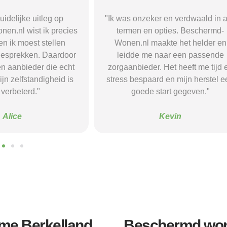
r en verdwaald in alle
"Beschermd-Wonen.nl hielp mij s
opties. Beschermd-
de juiste informatie te vinden e
akte het helder en
doorverwijzingen naar aanbieder
naar een passende
Dankzij hun site vond ik een ple
 Het heeft me tijd en
waar ik rust en structuur kreeg — 
d en mijn herstel een
voel me nu veel stabieler."
tart gegeven."
Sanne
Kevin
me Berkelland
Beschermd won