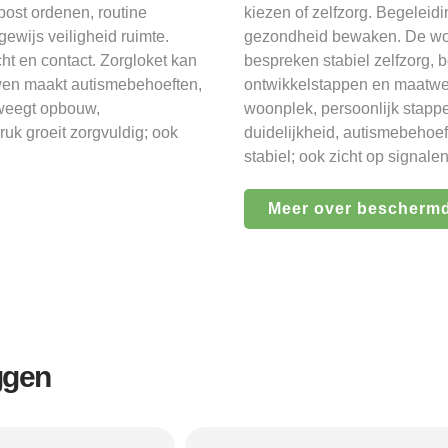
post ordenen, routine
kiezen of zelfzorg. Begelei
ewijs veiligheid ruimte.
gezondheid bewaken. De woon
ht en contact. Zorgloket kan
bespreken stabiel zelfzorg, be
uwen maakt autismebehoeften,
ontwikkelstappen en maatwe
 weegt opbouw,
woonplek, persoonlijk stappe
uk groeit zorgvuldig; ook
duidelijkheid, autismebehoef
stabiel; ook zicht op signale
Meer over bescherm
ggen