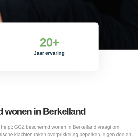
20
+
Jaar ervaring
 wonen in Berkelland
 helpt: GGZ beschermd wonen in Berkelland vraagt om
hische klachten raken overprikkeling beperken, eigen doelen