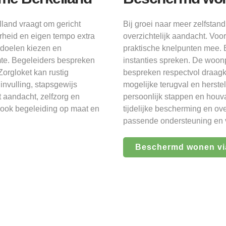
land vraagt om gericht
Bij groei naar meer zelfsta
rheid en eigen tempo extra
overzichtelijk aandacht. Voo
n doelen kiezen en
praktische knelpunten mee. B
mte. Begeleiders bespreken
instanties spreken. De woonp
orgloket kan rustig
bespreken respectvol draagkr
invulling, stapsgewijs
mogelijke terugval en herste
 aandacht, zelfzorg en
persoonlijk stappen en houva
 ook begeleiding op maat en
tijdelijke bescherming en ove
passende ondersteuning en v
Beschermd wonen vi