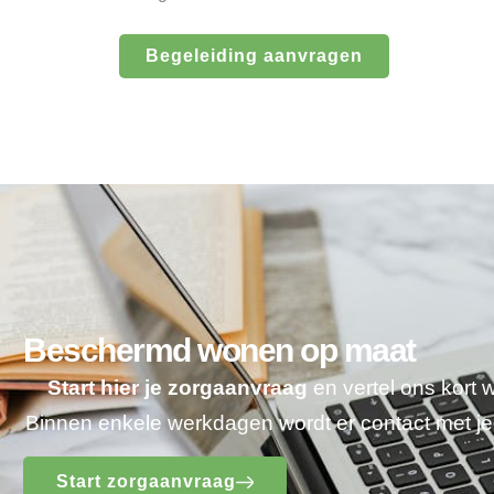
Begeleiding aanvragen
Beschermd wonen op maat
Start hier je zorgaanvraag
en vertel ons kort 
Binnen enkele werkdagen wordt er contact met 
Start zorgaanvraag