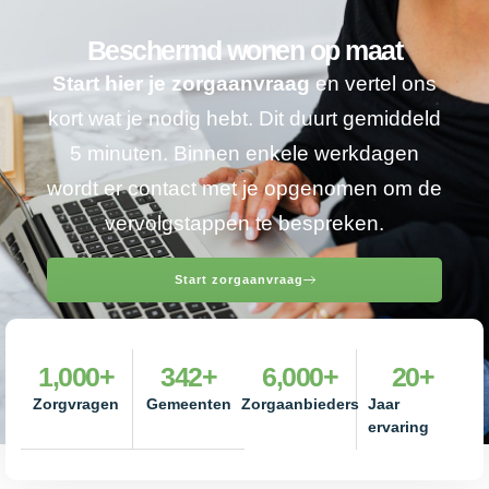
Beschermd wonen op maat
Start hier je zorgaanvraag
en vertel ons
kort wat je nodig hebt. Dit duurt gemiddeld
5 minuten. Binnen enkele werkdagen
wordt er contact met je opgenomen om de
vervolgstappen te bespreken.
Start zorgaanvraag
1,000
+
342
+
6,000
+
20
+
Zorgvragen
Gemeenten
Zorgaanbieders
Jaar
ervaring