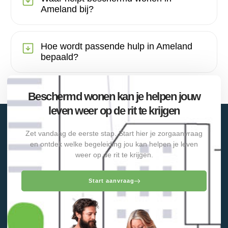
Ameland bij?
Hoe wordt passende hulp in Ameland
bepaald?
Beschermd wonen kan je helpen jouw
leven weer op de rit te krijgen
Zet vandaag de eerste stap. Start hier je zorgaanvraag
en ontdek welke begeleiding jou kan helpen je leven
weer op de rit te krijgen.
Start aanvraag