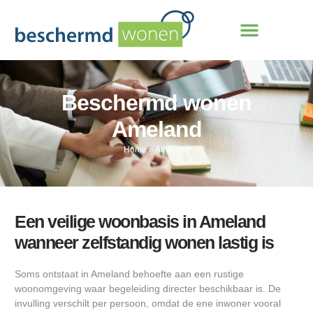
Beschermd wonen
Ameland
Home
»
Ameland
Een veilige woonbasis in Ameland
wanneer zelfstandig wonen lastig is
Soms ontstaat in Ameland behoefte aan een rustige
woonomgeving waar begeleiding directer beschikbaar is. De
invulling verschilt per persoon, omdat de ene inwoner vooral