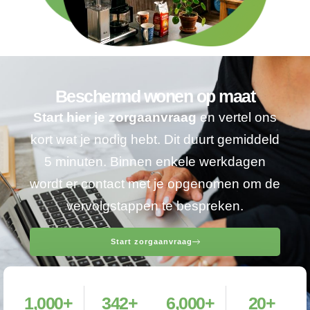
Beschermd wonen op maat
Start hier je zorgaanvraag
en vertel ons
kort wat je nodig hebt. Dit duurt gemiddeld
5 minuten. Binnen enkele werkdagen
wordt er contact met je opgenomen om de
vervolgstappen te bespreken.
Start zorgaanvraag
1,000
+
342
+
6,000
+
20
+