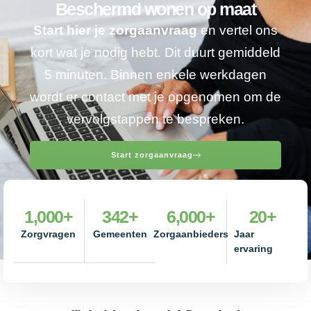
Beschermd wonen op maat
Start hier je zorgaanvraag
en vertel ons
kort wat je nodig hebt. Dit duurt gemiddeld
5 minuten. Binnen enkele werkdagen
wordt er contact met je opgenomen om de
vervolgstappen te bespreken.
Start zorgaanvraag
1,000
+
342
+
6,000
+
20
+
Zorgvragen
Gemeenten
Zorgaanbieders
Jaar
ervaring