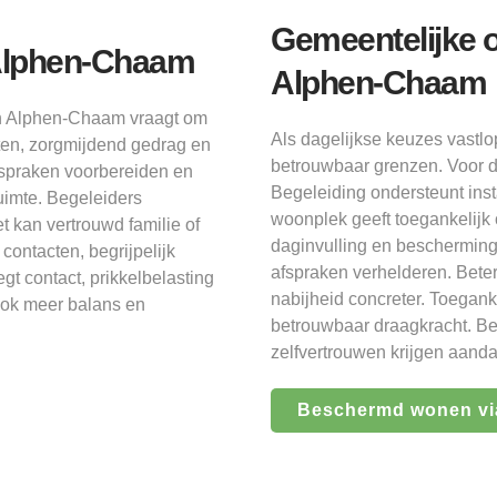
Gemeentelijke 
Alphen-Chaam
Alphen-Chaam
in Alphen-Chaam vraagt om
Als dagelijkse keuzes vast
ten, zorgmijdend gedrag en
betrouwbaar grenzen. Voor d
fspraken voorbereiden en
Begeleiding ondersteunt ins
uimte. Begeleiders
woonplek geeft toegankelijk
t kan vertrouwd familie of
daginvulling en bescherming
ontacten, begrijpelijk
afspraken verhelderen. Beter
gt contact, prikkelbelasting
nabijheid concreter. Toegank
ook meer balans en
betrouwbaar draagkracht. Bete
zelfvertrouwen krijgen aanda
Beschermd wonen vi