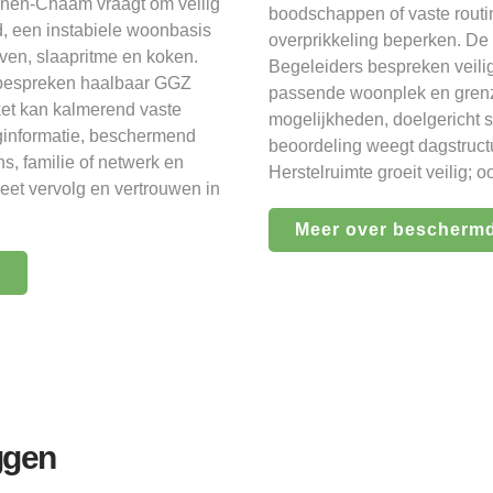
phen-Chaam vraagt om veilig
boodschappen of vaste routin
, een instabiele woonbasis
overprikkeling beperken. De
ven, slaapritme en koken.
Begeleiders bespreken veilig
s bespreken haalbaar GGZ
passende woonplek en gren
et kan kalmerend vaste
mogelijkheden, doelgericht 
ginformatie, beschermend
beoordeling weegt dagstructu
ns, familie of netwerk en
Herstelruimte groeit veilig; 
reet vervolg en vertrouwen in
Meer over bescherm
m
ggen