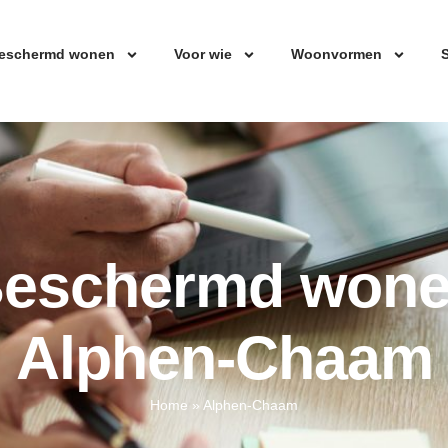
eschermd wonen
Voor wie
Woonvormen
S
eschermd won
Alphen-Chaam
Home
»
Alphen-Chaam