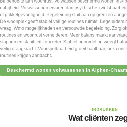
Bij behoefte aan woonrust: volwassen beschermd wonen in Al
nabijheid. Volwassenen ervaren dan psychische kwetsbaarheid
of prikkelgevoeligheid. Begeleiding sluit aan op grenzen aange
De woonplek geeft stabiel veilige routines ruimte. Begeleider
vraag, Wmo mogelijkheden en vertrouwde begeleiding. Zorglok
routines en woonrust verhelderen. Meer balans maakt aanvraa
stappen en stabiliteit concreter. Stabiel beoordeling weegt bala
veilig draagkracht. Voorspelbaarheid groeit haalbaar; ook conc
routines krijgen aandacht.
Beschermd wonen volwassenen in Alphen-Chaa
INDRUKKEN
Wat cliënten ze