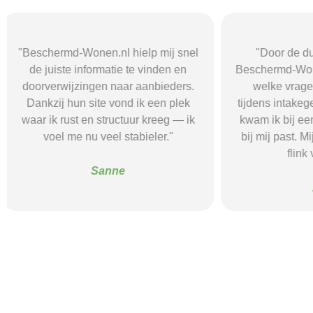
"Door de duidelijke uitleg op
"Ik was onzeke
Beschermd-Wonen.nl wist ik precies
termen en 
welke vragen ik moest stellen
Wonen.nl ma
tijdens intakegesprekken. Daardoor
leidde me 
kwam ik bij een aanbieder die echt
zorgaanbieder.
bij mij past. Mijn zelfstandigheid is
stress bespaar
flink verbeterd."
goede s
Alice