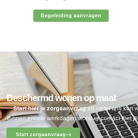
Begeleiding aanvragen
Beschermd wonen op maat
Start hier je zorgaanvraag
en vertel ons kort 
Binnen enkele werkdagen wordt er contact met 
Start zorgaanvraag