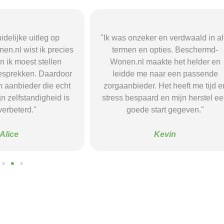
r en verdwaald in alle
"Beschermd-Wonen.nl hielp mij s
opties. Beschermd-
de juiste informatie te vinden e
akte het helder en
doorverwijzingen naar aanbieder
naar een passende
Dankzij hun site vond ik een ple
 Het heeft me tijd en
waar ik rust en structuur kreeg — 
d en mijn herstel een
voel me nu veel stabieler."
tart gegeven."
Sanne
Kevin