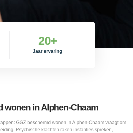
20
+
Jaar ervaring
 wonen in Alphen-Chaam
e stappen: GGZ beschermd wonen in Alphen-Chaam vraagt om
leiding. Psychische klachten raken instanties spreken,