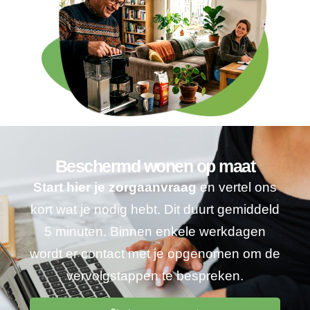
Beschermd wonen op maat
Start hier je zorgaanvraag
en vertel ons
kort wat je nodig hebt. Dit duurt gemiddeld
5 minuten. Binnen enkele werkdagen
wordt er contact met je opgenomen om de
vervolgstappen te bespreken.